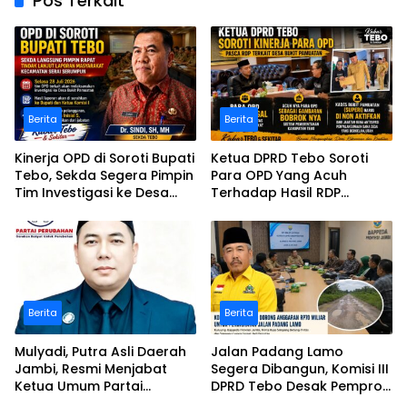
Pos Terkait
Berita
Berita
Kinerja OPD di Soroti Bupati
Ketua DPRD Tebo Soroti
Tebo, Sekda Segera Pimpin
Para OPD Yang Acuh
Tim Investigasi ke Desa
Terhadap Hasil RDP
Bukit Pamuatan, Serai
Polemik Desa Bukit
serumpun
Pamuatan
Berita
Berita
Mulyadi, Putra Asli Daerah
Jalan Padang Lamo
Jambi, Resmi Menjabat
Segera Dibangun, Komisi III
Ketua Umum Partai
DPRD Tebo Desak Pemprov
Perubahan Sekaligus Ketua
Jambi Pertahankan