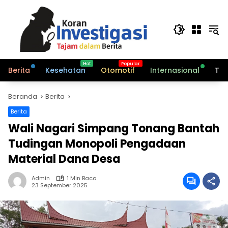
Langsung
ke
konten
Berita
Kesehatan
Otomotif
Internasional
Tek
Beranda
Berita
Berita
Wali Nagari Simpang Tonang Bantah
Tudingan Monopoli Pengadaan
Material Dana Desa
Admin
1 Min Baca
23 September 2025