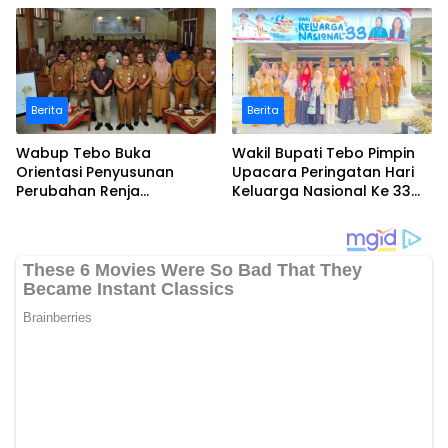
Perwakilan ASEAN Partai
Anggaran Rp70 Miliar
Perubahan di Malaysia
Berita
Berita
Wabup Tebo Buka
Wakil Bupati Tebo Pimpin
Orientasi Penyusunan
Upacara Peringatan Hari
Perubahan Renja
Keluarga Nasional Ke 33
Perangkat Daerah Tahun
Tahun 2026
2026