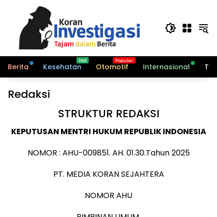
Langsung
ke
konten
Berita
Kesehatan
Otomotif
Internasional
Tek
Redaksi
STRUKTUR REDAKSI
KEPUTUSAN MENTRI HUKUM REPUBLIK INDONESIA
NOMOR : AHU-009851. AH. 01.30.Tahun 2025
PT. MEDIA KORAN SEJAHTERA
NOMOR AHU
PIMPINAN UMUM