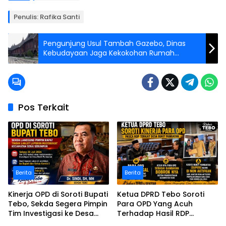
Penulis: Rafika Santi
Pengunjung Usul Tambah Gazebo, Dinas
Kebudayaan Jaga Kekokohan Rumah
Gadang Kinantan
Pos Terkait
Berita
Berita
Kinerja OPD di Soroti Bupati
Ketua DPRD Tebo Soroti
Tebo, Sekda Segera Pimpin
Para OPD Yang Acuh
Tim Investigasi ke Desa
Terhadap Hasil RDP
Bukit Pamuatan, Serai
Polemik Desa Bukit