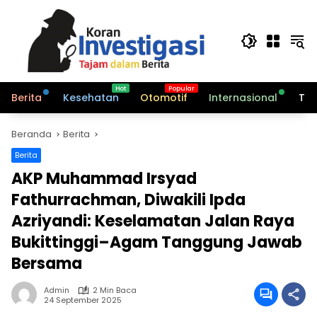
Langsung
ke
konten
Berita
Kesehatan
Otomotif
Internasional
Tek
Beranda
Berita
Berita
AKP Muhammad Irsyad
Fathurrachman, Diwakili Ipda
Azriyandi: Keselamatan Jalan Raya
Bukittinggi–Agam Tanggung Jawab
Bersama
Admin
2 Min Baca
24 September 2025