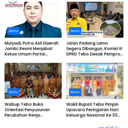
serumpun
Pamuatan
Berita
Berita
Mulyadi, Putra Asli Daerah
Jalan Padang Lamo
Jambi, Resmi Menjabat
Segera Dibangun, Komisi III
Ketua Umum Partai
DPRD Tebo Desak Pemprov
Perubahan Sekaligus Ketua
Jambi Pertahankan
Perwakilan ASEAN Partai
Anggaran Rp70 Miliar
Perubahan di Malaysia
Berita
Berita
Wabup Tebo Buka
Wakil Bupati Tebo Pimpin
Orientasi Penyusunan
Upacara Peringatan Hari
Perubahan Renja
Keluarga Nasional Ke 33
Perangkat Daerah Tahun
Tahun 2026
2026