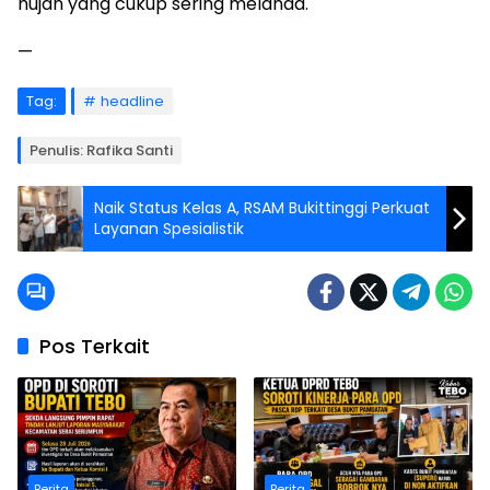
hujan yang cukup sering melanda.
—
Tag:
headline
Penulis: Rafika Santi
Naik Status Kelas A, RSAM Bukittinggi Perkuat
Layanan Spesialistik
Pos Terkait
Berita
Berita