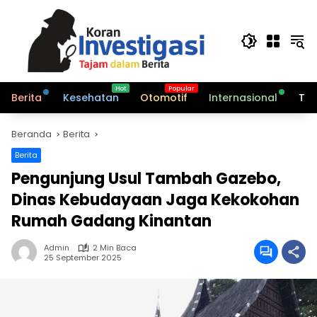
Langsung
ke
konten
Berita
Kesehatan
Otomotif
Internasional
Tek
Beranda
Berita
Berita
Pengunjung Usul Tambah Gazebo,
Dinas Kebudayaan Jaga Kekokohan
Rumah Gadang Kinantan
Admin
2 Min Baca
25 September 2025