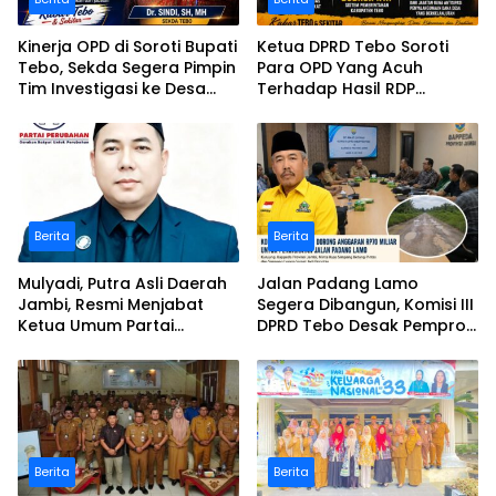
Kinerja OPD di Soroti Bupati
Ketua DPRD Tebo Soroti
Tebo, Sekda Segera Pimpin
Para OPD Yang Acuh
Tim Investigasi ke Desa
Terhadap Hasil RDP
Bukit Pamuatan, Serai
Polemik Desa Bukit
serumpun
Pamuatan
Berita
Berita
Mulyadi, Putra Asli Daerah
Jalan Padang Lamo
Jambi, Resmi Menjabat
Segera Dibangun, Komisi III
Ketua Umum Partai
DPRD Tebo Desak Pemprov
Perubahan Sekaligus Ketua
Jambi Pertahankan
Perwakilan ASEAN Partai
Anggaran Rp70 Miliar
Perubahan di Malaysia
Berita
Berita