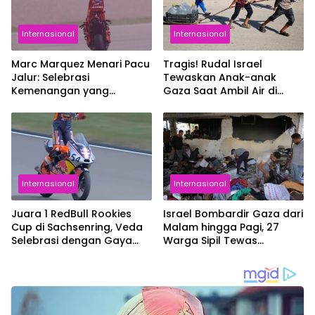
Internasional
Internasional
Marc Marquez Menari Pacu
Tragis! Rudal Israel
Jalur: Selebrasi
Tewaskan Anak-anak
Kemenangan yang
Gaza Saat Ambil Air di
Menggema hingga
Kamp Pengungsi
Indonesia
Internasional
Internasional
Juara 1 RedBull Rookies
Israel Bombardir Gaza dari
Cup di Sachsenring, Veda
Malam hingga Pagi, 27
Selebrasi dengan Gaya
Warga Sipil Tewas
Aura Farming Pacu Jalur
Termasuk Anak-Anak