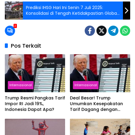
Prediksi IHSG Hari Ini Senin 7 Juli 2025:
Konsolidasi di Tengah Ketidakpastian Global
dan Harapan MoU Dagang
2
Pos Terkait
Internasional
Internasional
Trump Resmi Pangkas Tarif
Deal Besar! Trump
Impor RI Jadi 19%,
Umumkan Kesepakatan
Indonesia Dapat Apa?
Tarif Dagang dengan
Presiden RI Prabowo