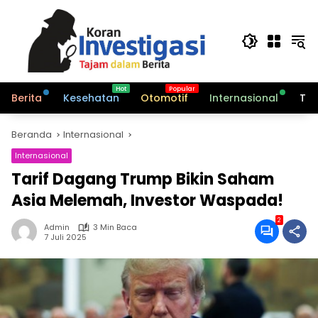
Langsung
ke
konten
Berita
Kesehatan
Otomotif
Internasional
Tek
Beranda
Internasional
Internasional
Tarif Dagang Trump Bikin Saham
Asia Melemah, Investor Waspada!
2
Admin
3 Min Baca
7 Juli 2025