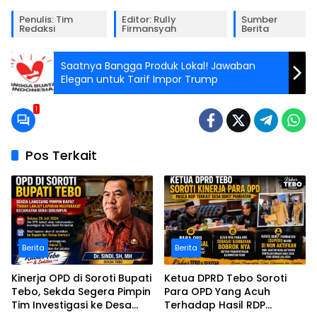
Penulis: Tim
Editor: Rully
Sumber
Redaksi
Firmansyah
Berita
Saatnya Bangga Produk Lokal! Jawaban
Elegan untuk Tarif Impor Trump
1
Pos Terkait
Berita
Berita
Kinerja OPD di Soroti Bupati
Ketua DPRD Tebo Soroti
Tebo, Sekda Segera Pimpin
Para OPD Yang Acuh
Tim Investigasi ke Desa
Terhadap Hasil RDP