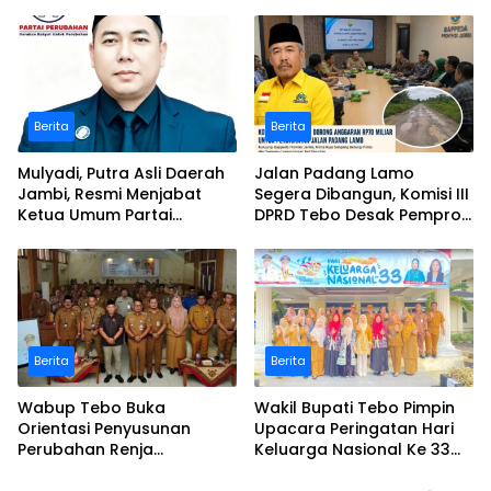
Bukit Pamuatan, Serai
Polemik Desa Bukit
serumpun
Pamuatan
Berita
Berita
Mulyadi, Putra Asli Daerah
Jalan Padang Lamo
Jambi, Resmi Menjabat
Segera Dibangun, Komisi III
Ketua Umum Partai
DPRD Tebo Desak Pemprov
Perubahan Sekaligus Ketua
Jambi Pertahankan
Perwakilan ASEAN Partai
Anggaran Rp70 Miliar
Perubahan di Malaysia
Berita
Berita
Wabup Tebo Buka
Wakil Bupati Tebo Pimpin
Orientasi Penyusunan
Upacara Peringatan Hari
Perubahan Renja
Keluarga Nasional Ke 33
Perangkat Daerah Tahun
Tahun 2026