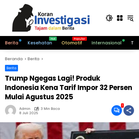
Langsung
ke
konten
Berita
Kesehatan
Otomotif
Internasional
Tek
Beranda
Berita
Berita
Trump Ngegas Lagi! Produk
Indonesia Kena Tarif Impor 32 Persen
Mulai Agustus 2025
1
Admin
3 Min Baca
8 Juli 2025