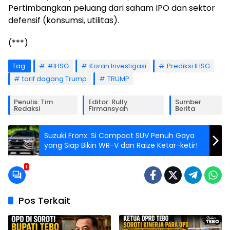
Pertimbangkan peluang dari saham IPO dan sektor
defensif (konsumsi, utilitas).
(***)
Tag:
#IHSG
Koran Investigasi
Prediksi IHSG
tarif dagang Trump
TRUMP
Penulis: Tim
Editor: Rully
Sumber
Redaksi
Firmansyah
Berita
Suzuki Fronx: Si Compact SUV Penuh Gaya
yang Siap Bikin WR-V dan Raize Ketar-ketir!
1
Pos Terkait