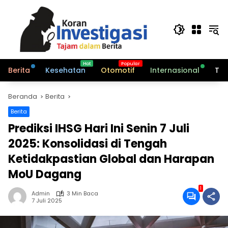
Langsung
ke
konten
Berita
Kesehatan
Otomotif
Internasional
Tek
Beranda
Berita
Berita
Prediksi IHSG Hari Ini Senin 7 Juli
2025: Konsolidasi di Tengah
Ketidakpastian Global dan Harapan
MoU Dagang
1
Admin
3 Min Baca
7 Juli 2025