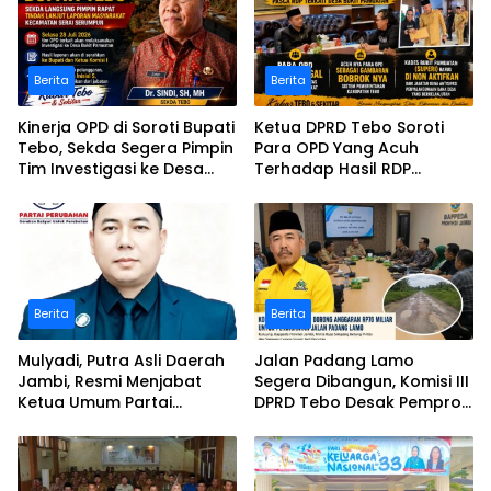
Berita
Berita
Kinerja OPD di Soroti Bupati
Ketua DPRD Tebo Soroti
Tebo, Sekda Segera Pimpin
Para OPD Yang Acuh
Tim Investigasi ke Desa
Terhadap Hasil RDP
Bukit Pamuatan, Serai
Polemik Desa Bukit
serumpun
Pamuatan
Berita
Berita
Mulyadi, Putra Asli Daerah
Jalan Padang Lamo
Jambi, Resmi Menjabat
Segera Dibangun, Komisi III
Ketua Umum Partai
DPRD Tebo Desak Pemprov
Perubahan Sekaligus Ketua
Jambi Pertahankan
Perwakilan ASEAN Partai
Anggaran Rp70 Miliar
Perubahan di Malaysia