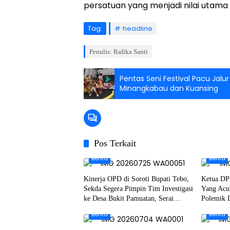
persatuan yang menjadi nilai utama
Tag:
headline
Penulis: Rafika Santi
Pentas Seni Festival Pacu Jalu
Minangkabau dan Kuansing
Pos Terkait
Berita
Berita
Kinerja OPD di Soroti Bupati Tebo,
Ketua DP
Sekda Segera Pimpin Tim Investigasi
Yang Acu
ke Desa Bukit Pamuatan, Serai
Polemik 
serumpun
Berita
Berita