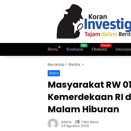
Langsung
ke
konten
Berita
Kesehatan
Otomotif
Internasi
Beranda
Berita
Berita
Masyarakat RW 01
Kemerdekaan RI 
Malam Hiburan
Admin
1 Min Baca
24 Agustus 2025