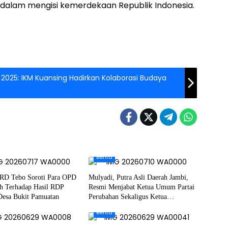
 dalam mengisi kemerdekaan Republik Indonesia.
r 2025: IKM Kuansing Hadirkan Kolaborasi Budaya
Berita
RD Tebo Soroti Para OPD
Mulyadi, Putra Asli Daerah Jambi,
h Terhadap Hasil RDP
Resmi Menjabat Ketua Umum Partai
Desa Bukit Pamuatan
Perubahan Sekaligus Ketua
Perwakilan ASEAN Partai Perubahan
Berita
di Malaysia