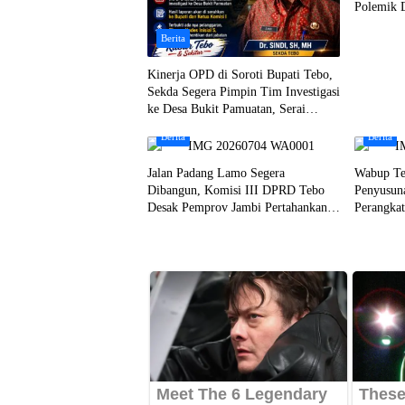
Polemik 
Berita
Kinerja OPD di Soroti Bupati Tebo,
Sekda Segera Pimpin Tim Investigasi
ke Desa Bukit Pamuatan, Serai
serumpun
Berita
Berita
Jalan Padang Lamo Segera
Wabup Te
Dibangun, Komisi III DPRD Tebo
Penyusun
Desak Pemprov Jambi Pertahankan
Perangka
Anggaran Rp70 Miliar