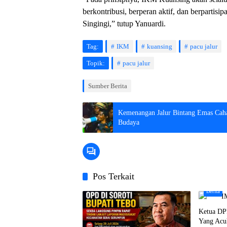
berkontribusi, berperan aktif, dan berparti
Singingi,” tutup Yanuardi.
Tag:
IKM
kuansing
pacu jalur
Topik:
pacu jalur
Sumber Berita
Kemenangan Jalur Bintang Emas Cahay
Budaya
Pos Terkait
Berita
Ketua DP
Yang Acu