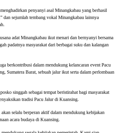
ga menghadirkan penyanyi asal Minangkabau yang berhasil
 dan sejumlah tembang vokal Minangkabau lainnya
ah.
sana adat Minangkabau ikut menari dan bernyanyi bersama
ah padatnya masyarakat dari berbagai suku dan kalangan
uga berkontribusi dalam mendukung kelancaran event Pacu
g, Sumatera Barat, sebuah jalur ikut serta dalam perlombaan
osko singgah sebagai tempat beristirahat bagi masyarakat
yaksikan tradisi Pacu Jalur di Kuansing.
kan selalu berperan aktif dalam mendukung kebijakan
anaan acara budaya di Kuansing.
u mendukung segala kebijakan pemerintah. Kami siap