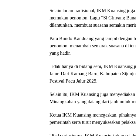
Selain tarian tradisional, IKM Kuansing ju
memukau penonton. Lagu “Si Ginyang Bana”
dilantunkan, membuat suasana semakin meri
Para Bundo Kanduang yang tampil dengan bu
penonton, menambah semarak suasana di teng
yang hadir.
Tidak hanya di bidang seni, IKM Kuansing j
Jalur. Dari Kamang Baru, Kabupaten Sijunjun
Festival Pacu Jalur 2025.
Selain itu, IKM Kuansing juga menyediakan p
Minangkabau yang datang dari jauh untuk men
Ketua IKM Kuansing menegaskan, pihaknya a
pemerintah serta turut menyukseskan pelaks
“Pada prinsipnya, IKM Kuansing akan selal