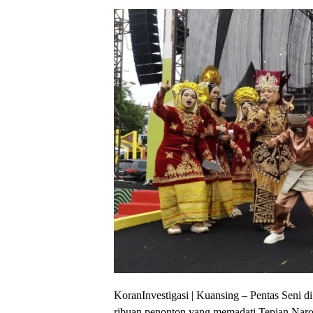
KoranInvestigasi | Kuansing – Pentas Seni d
ribuan penonton yang memadati Tepian Naro