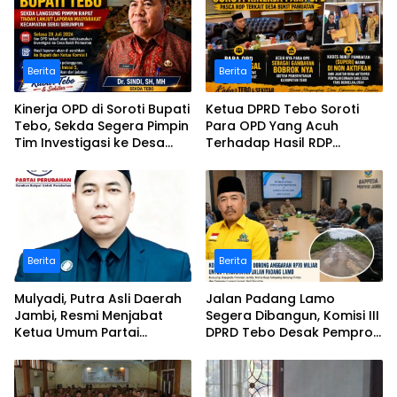
Berita
Berita
Kinerja OPD di Soroti Bupati
Ketua DPRD Tebo Soroti
Tebo, Sekda Segera Pimpin
Para OPD Yang Acuh
Tim Investigasi ke Desa
Terhadap Hasil RDP
Bukit Pamuatan, Serai
Polemik Desa Bukit
serumpun
Pamuatan
Berita
Berita
Mulyadi, Putra Asli Daerah
Jalan Padang Lamo
Jambi, Resmi Menjabat
Segera Dibangun, Komisi III
Ketua Umum Partai
DPRD Tebo Desak Pemprov
Perubahan Sekaligus Ketua
Jambi Pertahankan
Perwakilan ASEAN Partai
Anggaran Rp70 Miliar
Perubahan di Malaysia