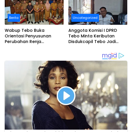
Berita
Uncategorized
Wabup Tebo Buka
Anggota Komisi I DPRD
Orientasi Penyusunan
Tebo Minta Keributan
Perubahan Renja
Disdukcapil Tebo Jadi
Perangkat Daerah Tahun
Bahan Evaluasi
2026