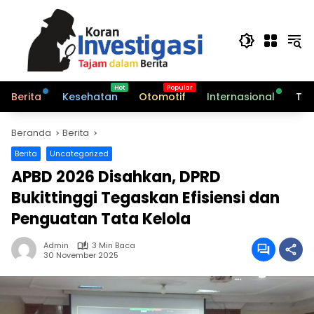
Langsung
ke
konten
Berita
Kesehatan
Otomotif
Internasional
Tek
Beranda
Berita
Berita
Uncategorized
APBD 2026 Disahkan, DPRD
Bukittinggi Tegaskan Efisiensi dan
Penguatan Tata Kelola
Admin
3 Min Baca
30 November 2025