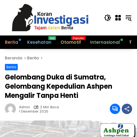
Langsung
ke
konten
Berita
Kesehatan
Otomotif
Internasional
Tek
Beranda
Berita
Berita
Gelombang Duka di Sumatra,
Gelombang Kepedulian Ashpen
Mengalir Tanpa Henti
Admin
2 Min Baca
1 Desember 2025