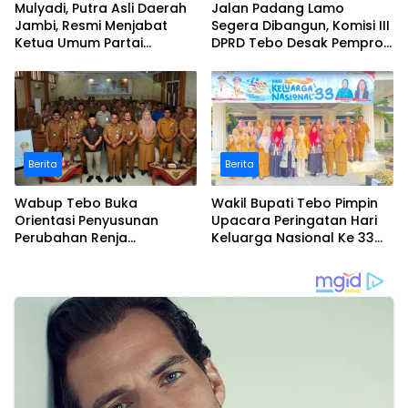
Mulyadi, Putra Asli Daerah
Jalan Padang Lamo
Jambi, Resmi Menjabat
Segera Dibangun, Komisi III
Ketua Umum Partai
DPRD Tebo Desak Pemprov
Perubahan Sekaligus Ketua
Jambi Pertahankan
Perwakilan ASEAN Partai
Anggaran Rp70 Miliar
Perubahan di Malaysia
Berita
Berita
Wabup Tebo Buka
Wakil Bupati Tebo Pimpin
Orientasi Penyusunan
Upacara Peringatan Hari
Perubahan Renja
Keluarga Nasional Ke 33
Perangkat Daerah Tahun
Tahun 2026
2026