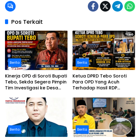
Pos Terkait
Berita
Berita
Kinerja OPD di Soroti Bupati
Ketua DPRD Tebo Soroti
Tebo, Sekda Segera Pimpin
Para OPD Yang Acuh
Tim Investigasi ke Desa
Terhadap Hasil RDP
Bukit Pamuatan, Serai
Polemik Desa Bukit
serumpun
Pamuatan
Berita
Berita