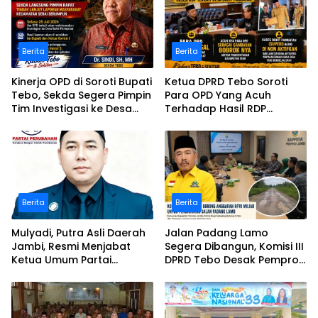
Berita
Berita
Kinerja OPD di Soroti Bupati
Ketua DPRD Tebo Soroti
Tebo, Sekda Segera Pimpin
Para OPD Yang Acuh
Tim Investigasi ke Desa
Terhadap Hasil RDP
Bukit Pamuatan, Serai
Polemik Desa Bukit
serumpun
Pamuatan
Berita
Berita
Mulyadi, Putra Asli Daerah
Jalan Padang Lamo
Jambi, Resmi Menjabat
Segera Dibangun, Komisi III
Ketua Umum Partai
DPRD Tebo Desak Pemprov
Perubahan Sekaligus Ketua
Jambi Pertahankan
Perwakilan ASEAN Partai
Anggaran Rp70 Miliar
Perubahan di Malaysia