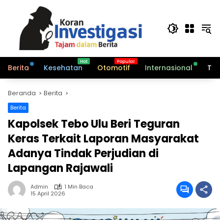
Langsung
ke
konten
Berita
Kesehatan
Otomotif
Internasional
Tek
Beranda
Berita
Berita
Kapolsek Tebo Ulu Beri Teguran
Keras Terkait Laporan Masyarakat
Adanya Tindak Perjudian di
Lapangan Rajawali
Admin
1 Min Baca
15 April 2026