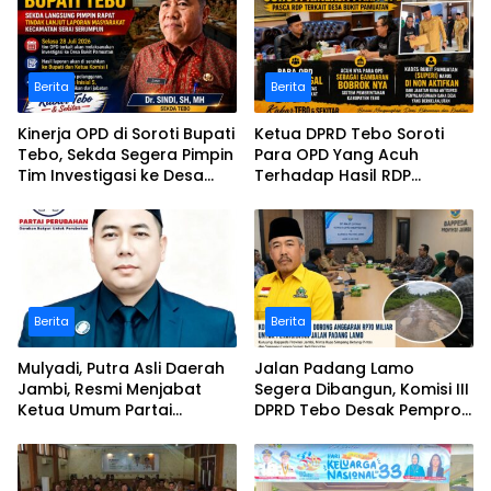
Berita
Berita
Kinerja OPD di Soroti Bupati
Ketua DPRD Tebo Soroti
Tebo, Sekda Segera Pimpin
Para OPD Yang Acuh
Tim Investigasi ke Desa
Terhadap Hasil RDP
Bukit Pamuatan, Serai
Polemik Desa Bukit
serumpun
Pamuatan
Berita
Berita
Mulyadi, Putra Asli Daerah
Jalan Padang Lamo
Jambi, Resmi Menjabat
Segera Dibangun, Komisi III
Ketua Umum Partai
DPRD Tebo Desak Pemprov
Perubahan Sekaligus Ketua
Jambi Pertahankan
Perwakilan ASEAN Partai
Anggaran Rp70 Miliar
Perubahan di Malaysia