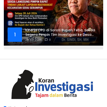
Kinerja OPD di Soroti Bupati Tebo, Sekda
1
Segera Pimpin Tim Investigasi ke Desa
Bukit Pamuatan, Serai serumpun
25 Juli 2026
0