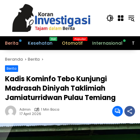
Langsung
ke
konten
Berita
Kesehatan
Otomotif
Internasional
Tek
Beranda
Berita
Berita
Kadis Kominfo Tebo Kunjungi
Madrasah Diniyah Taklimiah
Jamiaturridwan Pulau Temiang
Admin
1 Min Baca
17 April 2026