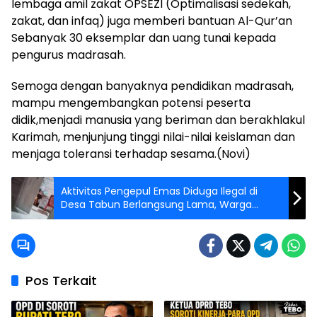
lembaga amil zakat OPSEZI (Optimalisasi sedekah,
zakat, dan infaq) juga memberi bantuan Al-Qur’an
Sebanyak 30 eksemplar dan uang tunai kepada
pengurus madrasah.
Semoga dengan banyaknya pendidikan madrasah,
mampu mengembangkan potensi peserta
didik,menjadi manusia yang beriman dan berakhlakul
Karimah, menjunjung tinggi nilai-nilai keislaman dan
menjaga toleransi terhadap sesama.(Novi)
Aktivitas Pengepul Emas Diduga Ilegal di
Desa Tabun Berlangsung Lama, Warga
Minta Tindakan Tegas Aparat
Pos Terkait