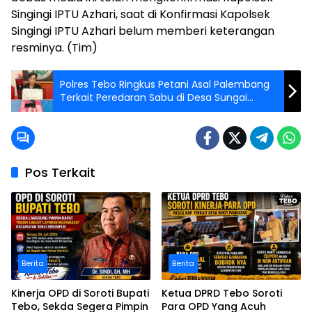
Singingi IPTU Azhari, saat di Konfirmasi Kapolsek
Singingi IPTU Azhari belum memberi keterangan
resminya. (Tim)
Polres Tebo Ringkus Petani Asal Palembang
Terkait Peredaran Sabu di Desa Sungai
Keruh
Pos Terkait
Berita
Berita
Kinerja OPD di Soroti Bupati
Ketua DPRD Tebo Soroti
Tebo, Sekda Segera Pimpin
Para OPD Yang Acuh