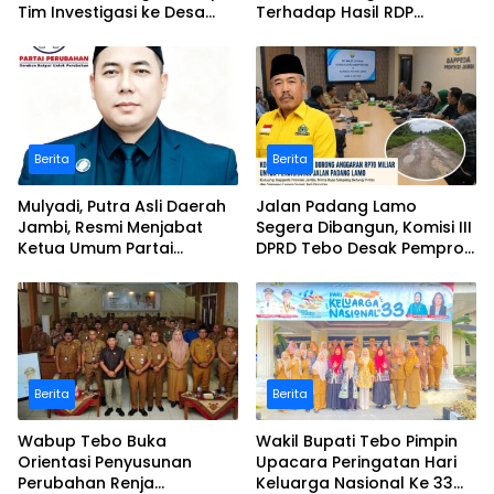
Tim Investigasi ke Desa
Terhadap Hasil RDP
Bukit Pamuatan, Serai
Polemik Desa Bukit
serumpun
Pamuatan
Berita
Berita
Mulyadi, Putra Asli Daerah
Jalan Padang Lamo
Jambi, Resmi Menjabat
Segera Dibangun, Komisi III
Ketua Umum Partai
DPRD Tebo Desak Pemprov
Perubahan Sekaligus Ketua
Jambi Pertahankan
Perwakilan ASEAN Partai
Anggaran Rp70 Miliar
Perubahan di Malaysia
Berita
Berita
Wabup Tebo Buka
Wakil Bupati Tebo Pimpin
Orientasi Penyusunan
Upacara Peringatan Hari
Perubahan Renja
Keluarga Nasional Ke 33