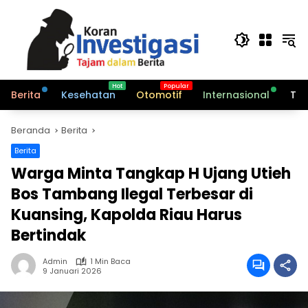
Langsung
ke
konten
Berita
Kesehatan
Otomotif
Internasional
Tek
Beranda
Berita
Berita
Warga Minta Tangkap H Ujang Utieh
Bos Tambang Ilegal Terbesar di
Kuansing, Kapolda Riau Harus
Bertindak
Admin
1 Min Baca
9 Januari 2026