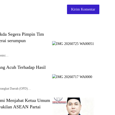
ekda Segera Pimpin Tim
erai serumpun
Komisi…
ng Acuh Terhadap Hasil
Perangkat Daerah (OPD)…
esmi Menjabat Ketua Umum
wakilan ASEAN Partai