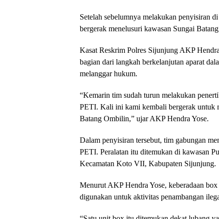
Setelah sebelumnya melakukan penyisiran di
bergerak menelusuri kawasan Sungai Batang 
Kasat Reskrim Polres Sijunjung AKP Hendra
bagian dari langkah berkelanjutan aparat da
melanggar hukum.
“Kemarin tim sudah turun melakukan penertiba
PETI. Kali ini kami kembali bergerak untuk 
Batang Ombilin,” ujar AKP Hendra Yose.
Dalam penyisiran tersebut, tim gabungan me
PETI. Peralatan itu ditemukan di kawasan 
Kecamatan Koto VII, Kabupaten Sijunjung.
Menurut AKP Hendra Yose, keberadaan box te
digunakan untuk aktivitas penambangan ilega
“Satu unit box itu ditemukan dekat lubang yan