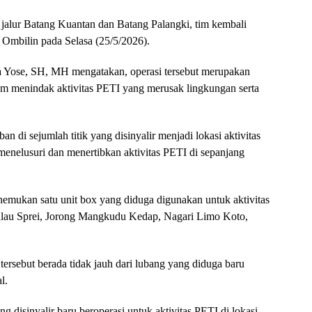
 jalur Batang Kuantan dan Batang Palangki, tim kembali
Ombilin pada Selasa (25/5/2026).
 Yose, SH, MH mengatakan, operasi tersebut merupakan
lam menindak aktivitas PETI yang merusak lingkungan serta
n di sejumlah titik yang disinyalir menjadi lokasi aktivitas
menelusuri dan menertibkan aktivitas PETI di sepanjang
nemukan satu unit box yang diduga digunakan untuk aktivitas
Pulau Sprei, Jorong Mangkudu Kedap, Nagari Limo Koto,
rsebut berada tidak jauh dari lubang yang diduga baru
l.
g disinyalir baru beroperasi untuk aktivitas PETI di lokasi