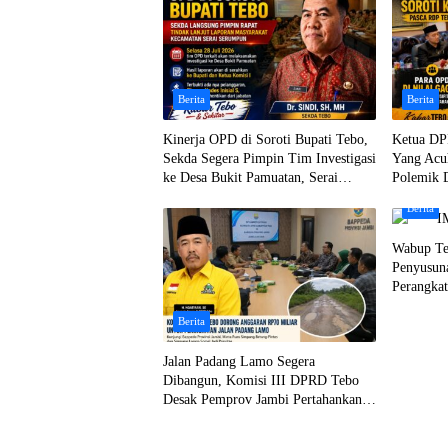
Berita
Berita
Kinerja OPD di Soroti Bupati Tebo,
Ketua DP
Sekda Segera Pimpin Tim Investigasi
Yang Acu
ke Desa Bukit Pamuatan, Serai
Polemik 
serumpun
Berita
Wabup Te
Penyusun
Perangka
Berita
Jalan Padang Lamo Segera
Dibangun, Komisi III DPRD Tebo
Desak Pemprov Jambi Pertahankan
Anggaran Rp70 Miliar