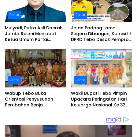
Berita
Berita
Mulyadi, Putra Asli Daerah
Jalan Padang Lamo
Jambi, Resmi Menjabat
Segera Dibangun, Komisi III
Ketua Umum Partai
DPRD Tebo Desak Pemprov
Perubahan Sekaligus Ketua
Jambi Pertahankan
Perwakilan ASEAN Partai
Anggaran Rp70 Miliar
Perubahan di Malaysia
Berita
Berita
Wabup Tebo Buka
Wakil Bupati Tebo Pimpin
Orientasi Penyusunan
Upacara Peringatan Hari
Perubahan Renja
Keluarga Nasional Ke 33
Perangkat Daerah Tahun
Tahun 2026
2026