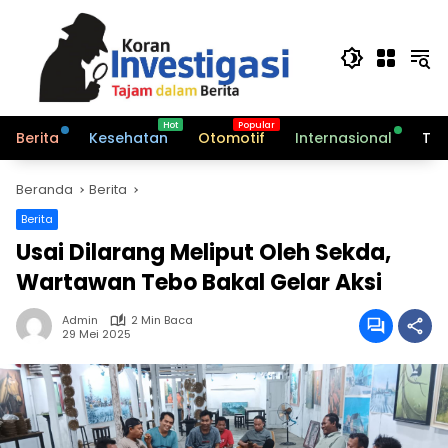
Langsung
ke
konten
Berita
Kesehatan
Otomotif
Internasional
Tek
Beranda
Berita
Berita
Usai Dilarang Meliput Oleh Sekda,
Wartawan Tebo Bakal Gelar Aksi
Admin
2 Min Baca
29 Mei 2025