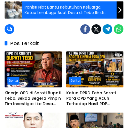
Ironis!! Niat Bantu Kebutuhan Keluarga,
Ketua Lembaga Adat Desa di Tebo Ilir di
Amankan Saat Antrian BBM
Pos Terkait
Berita
Berita
Kinerja OPD di Soroti Bupati
Ketua DPRD Tebo Soroti
Tebo, Sekda Segera Pimpin
Para OPD Yang Acuh
Tim Investigasi ke Desa
Terhadap Hasil RDP
Bukit Pamuatan, Serai
Polemik Desa Bukit
serumpun
Pamuatan