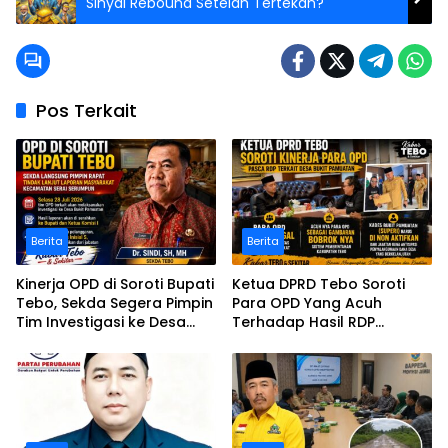
Sinyal Rebound Setelah Tertekan?
Pos Terkait
Berita
Berita
Kinerja OPD di Soroti Bupati
Ketua DPRD Tebo Soroti
Tebo, Sekda Segera Pimpin
Para OPD Yang Acuh
Tim Investigasi ke Desa
Terhadap Hasil RDP
Bukit Pamuatan, Serai
Polemik Desa Bukit
serumpun
Pamuatan