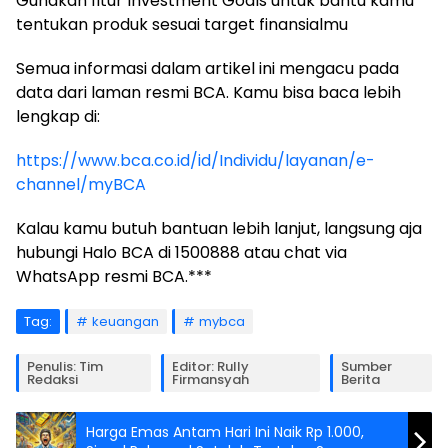
Gunakan fitur Investment Goals untuk bantu kamu
tentukan produk sesuai target finansialmu
Semua informasi dalam artikel ini mengacu pada
data dari laman resmi BCA. Kamu bisa baca lebih
lengkap di:
https://www.bca.co.id/id/Individu/layanan/e-
channel/myBCA
Kalau kamu butuh bantuan lebih lanjut, langsung aja
hubungi Halo BCA di 1500888 atau chat via
WhatsApp resmi BCA.***
Tag:
keuangan
mybca
Penulis: Tim
Editor: Rully
Sumber
Redaksi
Firmansyah
Berita
Harga Emas Antam Hari Ini Naik Rp 1.000,