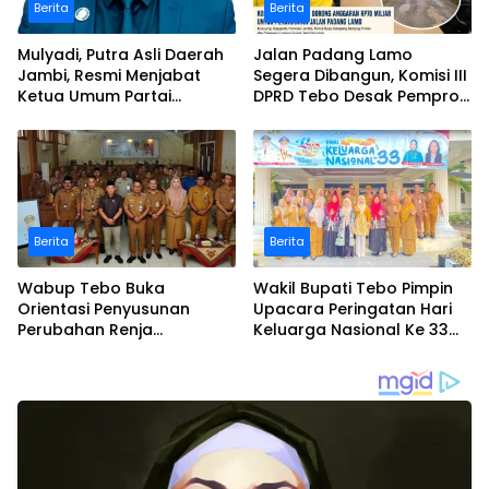
Berita
Berita
Mulyadi, Putra Asli Daerah
Jalan Padang Lamo
Jambi, Resmi Menjabat
Segera Dibangun, Komisi III
Ketua Umum Partai
DPRD Tebo Desak Pemprov
Perubahan Sekaligus Ketua
Jambi Pertahankan
Perwakilan ASEAN Partai
Anggaran Rp70 Miliar
Perubahan di Malaysia
Berita
Berita
Wabup Tebo Buka
Wakil Bupati Tebo Pimpin
Orientasi Penyusunan
Upacara Peringatan Hari
Perubahan Renja
Keluarga Nasional Ke 33
Perangkat Daerah Tahun
Tahun 2026
2026