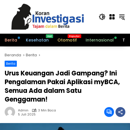
Langsung
ke
konten
Berita
Kesehatan
Otomotif
Internasional
Tek
Beranda
Berita
Berita
Urus Keuangan Jadi Gampang? Ini
Pengalaman Pakai Aplikasi myBCA,
Semua Ada dalam Satu
Genggaman!
Admin
3 Min Baca
5 Juli 2025