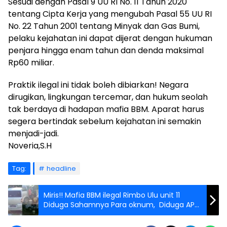
Sesuai dengan Pasal 9 UU RI No. 11 Tahun 2020
tentang Cipta Kerja yang mengubah Pasal 55 UU RI
No. 22 Tahun 2001 tentang Minyak dan Gas Bumi,
pelaku kejahatan ini dapat dijerat dengan hukuman
penjara hingga enam tahun dan denda maksimal
Rp60 miliar.
Praktik ilegal ini tidak boleh dibiarkan! Negara
dirugikan, lingkungan tercemar, dan hukum seolah
tak berdaya di hadapan mafia BBM. Aparat harus
segera bertindak sebelum kejahatan ini semakin
menjadi-jadi.
Noveria,S.H
Tag:
headline
Miris!! Mafia BBM ilegal Rimbo Ulu unit 11
Diduga Sahamnya Para oknum, Diduga APH
Tutup Mata