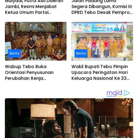
Mulyadi, Putra Asli Daerah
Jalan Padang Lamo
Jambi, Resmi Menjabat
Segera Dibangun, Komisi III
Ketua Umum Partai
DPRD Tebo Desak Pemprov
Perubahan Sekaligus Ketua
Jambi Pertahankan
Perwakilan ASEAN Partai
Anggaran Rp70 Miliar
Perubahan di Malaysia
Berita
Berita
Wabup Tebo Buka
Wakil Bupati Tebo Pimpin
Orientasi Penyusunan
Upacara Peringatan Hari
Perubahan Renja
Keluarga Nasional Ke 33
Perangkat Daerah Tahun
Tahun 2026
2026