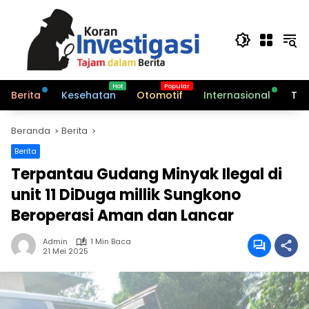
Langsung
ke
konten
Berita
Kesehatan
Otomotif
Internasional
Tek
Beranda
Berita
Berita
Terpantau Gudang Minyak Ilegal di
unit 11 DiDuga millik Sungkono
Beroperasi Aman dan Lancar
Admin
1 Min Baca
21 Mei 2025