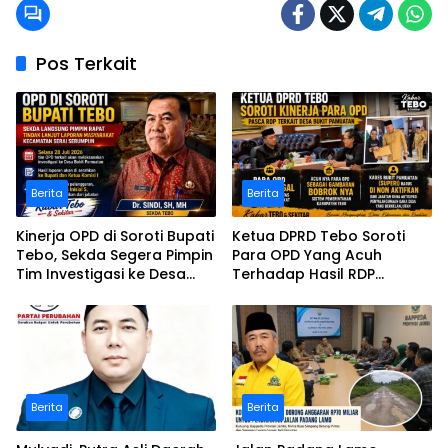
Pos Terkait
Berita
Berita
Kinerja OPD di Soroti Bupati
Ketua DPRD Tebo Soroti
Tebo, Sekda Segera Pimpin
Para OPD Yang Acuh
Tim Investigasi ke Desa
Terhadap Hasil RDP
Bukit Pamuatan, Serai
Polemik Desa Bukit
serumpun
Pamuatan
Berita
Berita