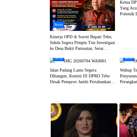
Ketua DP
Yang Acu
Polemik 
Berita
Kinerja OPD di Soroti Bupati Tebo,
Sekda Segera Pimpin Tim Investigasi
ke Desa Bukit Pamuatan, Serai
serumpun
Berita
Berita
Jalan Padang Lamo Segera
Wabup Te
Dibangun, Komisi III DPRD Tebo
Penyusun
Desak Pemprov Jambi Pertahankan
Perangka
Anggaran Rp70 Miliar