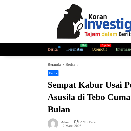
Langsung
ke
konten
Berita
Kesehatan
Otomotif
Internasi
Beranda
Berita
Berita
Sempat Kabur Usai Pe
Asusila di Tebo Cuma
Bulan
Admin
2 Min Baca
12 Maret 2026