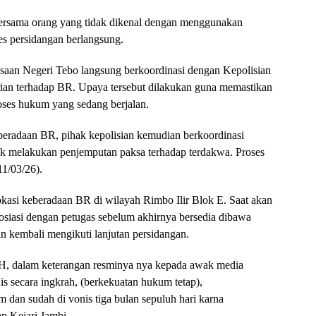
bersama orang yang tidak dikenal dengan menggunakan
es persidangan berlangsung.
saan Negeri Tebo langsung berkoordinasi dengan Kepolisian
ian terhadap BR. Upaya tersebut dilakukan guna memastikan
oses hukum yang sedang berjalan.
eradaan BR, pihak kepolisian kemudian berkoordinasi
k melakukan penjemputan paksa terhadap terdakwa. Proses
11/03/26).
okasi keberadaan BR di wilayah Rimbo Ilir Blok E. Saat akan
siasi dengan petugas sebelum akhirnya bersedia dibawa
an kembali mengikuti lanjutan persidangan.
H, dalam keterangan resminya nya kepada awak media
is secara ingkrah, (berkekuatan hukum tetap),
dan sudah di vonis tiga bulan sepuluh hari karna
ap Kejari Jambi.