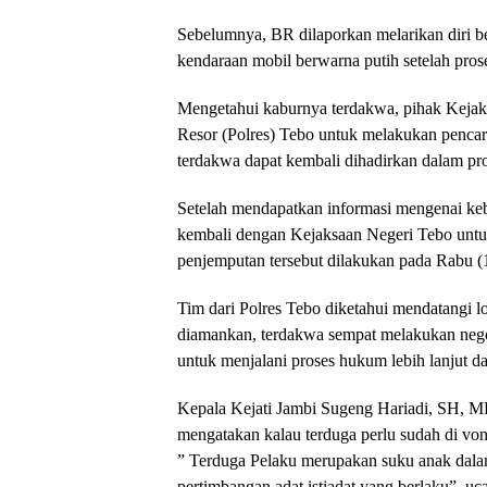
Sebelumnya, BR dilaporkan melarikan diri 
kendaraan mobil berwarna putih setelah pros
Mengetahui kaburnya terdakwa, pihak Kejak
Resor (Polres) Tebo untuk melakukan pencar
terdakwa dapat kembali dihadirkan dalam pr
Setelah mendapatkan informasi mengenai keb
kembali dengan Kejaksaan Negeri Tebo untu
penjemputan tersebut dilakukan pada Rabu (
Tim dari Polres Tebo diketahui mendatangi l
diamankan, terdakwa sempat melakukan nego
untuk menjalani proses hukum lebih lanjut d
Kepala Kejati Jambi Sugeng Hariadi, SH, M
mengatakan kalau terduga perlu sudah di von
” Terduga Pelaku merupakan suku anak dalam 
pertimbangan adat istiadat yang berlaku” ,uc