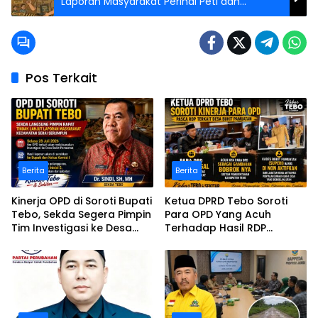
Laporan Masyarakat Perihal Peti dan
Pembakaran Emas Ilegal
Pos Terkait
Berita
Berita
Kinerja OPD di Soroti Bupati
Ketua DPRD Tebo Soroti
Tebo, Sekda Segera Pimpin
Para OPD Yang Acuh
Tim Investigasi ke Desa
Terhadap Hasil RDP
Bukit Pamuatan, Serai
Polemik Desa Bukit
serumpun
Pamuatan