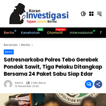
Langsung
ke
konten
Berita
Kesehatan
Otomotif
Internasional
Tek
Beranda
Berita
Berita
Satresnarkoba Polres Tebo Gerebek
Pondok Sawit, Tiga Pelaku Ditangkap
Bersama 24 Paket Sabu Siap Edar
Admin
2 Min Baca
12 November 2025