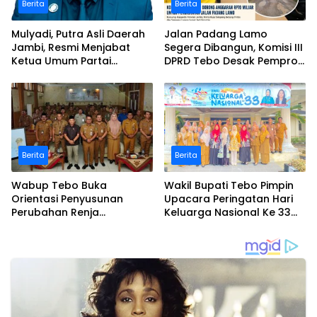
Berita
Berita
Mulyadi, Putra Asli Daerah
Jalan Padang Lamo
Jambi, Resmi Menjabat
Segera Dibangun, Komisi III
Ketua Umum Partai
DPRD Tebo Desak Pemprov
Perubahan Sekaligus Ketua
Jambi Pertahankan
Perwakilan ASEAN Partai
Anggaran Rp70 Miliar
Perubahan di Malaysia
Berita
Berita
Wabup Tebo Buka
Wakil Bupati Tebo Pimpin
Orientasi Penyusunan
Upacara Peringatan Hari
Perubahan Renja
Keluarga Nasional Ke 33
Perangkat Daerah Tahun
Tahun 2026
2026