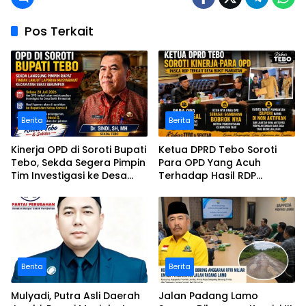
Pos Terkait
Berita
Berita
Kinerja OPD di Soroti Bupati
Ketua DPRD Tebo Soroti
Tebo, Sekda Segera Pimpin
Para OPD Yang Acuh
Tim Investigasi ke Desa
Terhadap Hasil RDP
Bukit Pamuatan, Serai
Polemik Desa Bukit
serumpun
Pamuatan
Berita
Berita
Mulyadi, Putra Asli Daerah
Jalan Padang Lamo