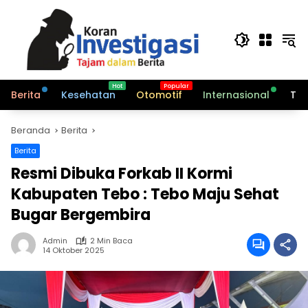
Langsung
ke
konten
Berita
Kesehatan
Otomotif
Internasional
Tek
Beranda
Berita
Berita
Resmi Dibuka Forkab II Kormi
Kabupaten Tebo : Tebo Maju Sehat
Bugar Bergembira
Admin
2 Min Baca
14 Oktober 2025