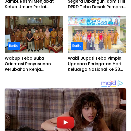
Jambi, Resmi Menjabat
Segera Dibangun, Komisi III
Ketua Umum Partai
DPRD Tebo Desak Pemprov
Perubahan Sekaligus Ketua
Jambi Pertahankan
Perwakilan ASEAN Partai
Anggaran Rp70 Miliar
Perubahan di Malaysia
Berita
Berita
Wabup Tebo Buka
Wakil Bupati Tebo Pimpin
Orientasi Penyusunan
Upacara Peringatan Hari
Perubahan Renja
Keluarga Nasional Ke 33
Perangkat Daerah Tahun
Tahun 2026
2026