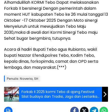
Alhamdulillah KORMI Tebo Dapat melaksanakan
Forkab II bersinergi Dengan pemerintah dalam
moment HUT kabupaten Tebo ke 26 mulai tanggal 13
Oktober -17 Oktober 2025 Dengan Moto sinergi
Menyeluruh untuk mewujudkan Tebo Maju
2030,maka di awali dari Kormi Sinergi Tebo maju
Sehat bugar bergmbira, tutupnya.
Acara di hadiri Bupati Tebo agus Rubianto, wakil
bupati Nazzar Efendi,polres Tebo, Kodim Tebo,
kepala dinas, forkopimda, camat dan OPD serta
lembaga, dan masyarakat.(***)
Penulis: Noveria, SH
Forkab II 2025 kormi Tebo di ajang Festival
Silat budaya dan Tradisi, Jaga dan Lestarikan
Budaya Bangsa