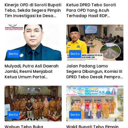
Kinerja OPD di Soroti Bupati
Ketua DPRD Tebo Soroti
Tebo, Sekda Segera Pimpin
Para OPD Yang Acuh
Tim Investigasi ke Desa
Terhadap Hasil RDP
Bukit Pamuatan, Serai
Polemik Desa Bukit
serumpun
Pamuatan
Berita
Berita
Mulyadi, Putra Asli Daerah
Jalan Padang Lamo
Jambi, Resmi Menjabat
Segera Dibangun, Komisi III
Ketua Umum Partai
DPRD Tebo Desak Pemprov
Perubahan Sekaligus Ketua
Jambi Pertahankan
Perwakilan ASEAN Partai
Anggaran Rp70 Miliar
Perubahan di Malaysia
Berita
Berita
Wabup Tebo Buka
Wakil Bupati Tebo Pimpin