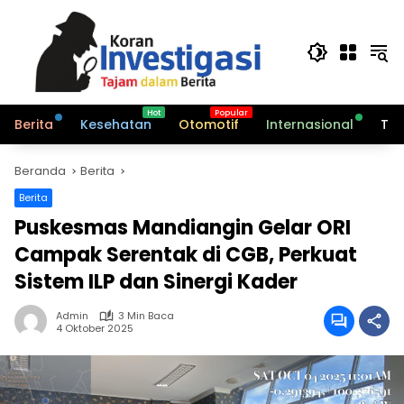
Langsung
ke
konten
Berita
Kesehatan
Otomotif
Internasional
Tek
Beranda
Berita
Berita
Puskesmas Mandiangin Gelar ORI
Campak Serentak di CGB, Perkuat
Sistem ILP dan Sinergi Kader
Admin
3 Min Baca
4 Oktober 2025