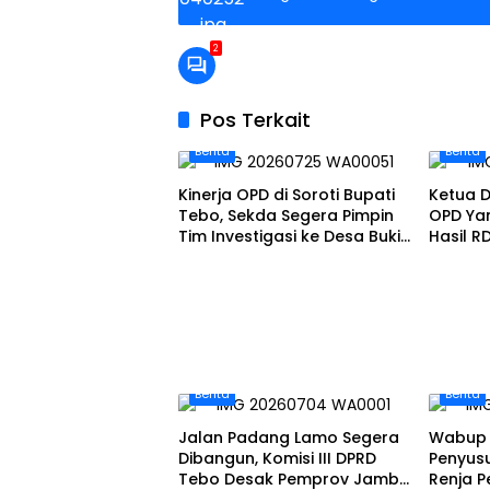
2
Pos Terkait
Berita
Berita
Kinerja OPD di Soroti Bupati
Ketua D
Tebo, Sekda Segera Pimpin
OPD Ya
Tim Investigasi ke Desa Bukit
Hasil R
Pamuatan, Serai serumpun
Pamua
Berita
Berita
Jalan Padang Lamo Segera
Wabup 
Dibangun, Komisi III DPRD
Penyus
Tebo Desak Pemprov Jambi
Renja 