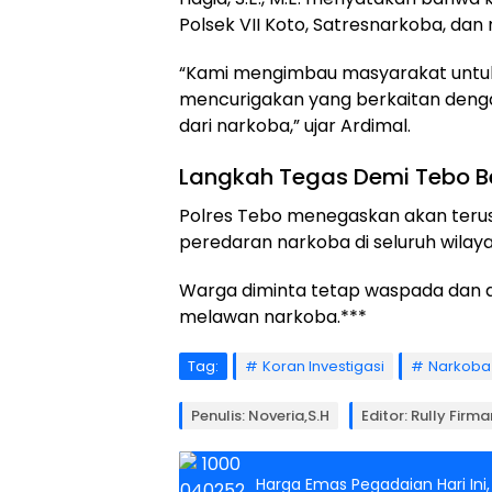
Polsek VII Koto, Satresnarkoba, dan
“Kami mengimbau masyarakat untuk t
mencurigakan yang berkaitan denga
dari narkoba,” ujar Ardimal.
Langkah Tegas Demi Tebo Be
Polres Tebo menegaskan akan terus
peredaran narkoba di seluruh wilay
Warga diminta tetap waspada dan a
melawan narkoba.***
Tag:
Koran Investigasi
Narkoba
Penulis: Noveria,S.H
Editor: Rully Firm
Harga Emas Pegadaian Hari Ini