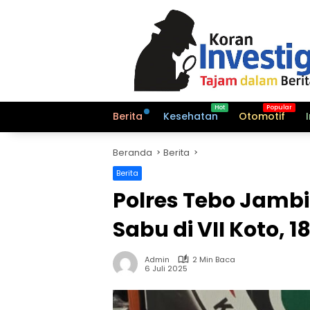
Langsung
ke
konten
Berita
Kesehatan
Otomotif
Beranda
Berita
Berita
Polres Tebo Jamb
Sabu di VII Koto,
Admin
2 Min Baca
6 Juli 2025