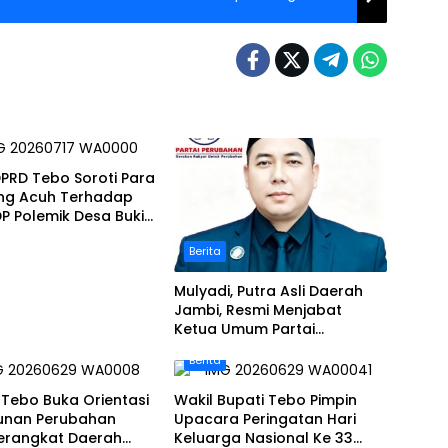
PRD Tebo Soroti Para
ng Acuh Terhadap
DP Polemik Desa Bukit
tan
Berita
Mulyadi, Putra Asli Daerah
Jambi, Resmi Menjabat
Ketua Umum Partai
Perubahan Sekaligus Ketua
Berita
Perwakilan ASEAN Partai
Perubahan di Malaysia
Tebo Buka Orientasi
Wakil Bupati Tebo Pimpin
unan Perubahan
Upacara Peringatan Hari
Perangkat Daerah
Keluarga Nasional Ke 33