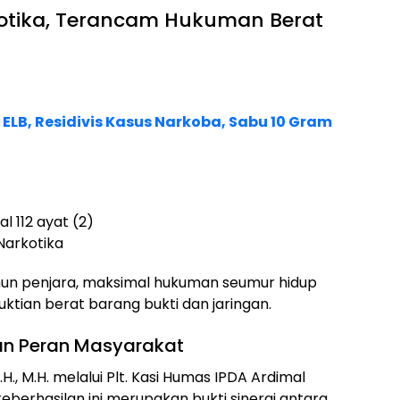
rkotika, Terancam Hukuman Berat
ELB, Residivis Kasus Narkoba, Sabu 10 Gram
l 112 ayat (2)
Narkotika
hun penjara, maksimal hukuman seumur hidup
ktian berat barang bukti dan jaringan.
dan Peran Masyarakat
.H., M.H. melalui Plt. Kasi Humas IPDA Ardimal
keberhasilan ini merupakan bukti sinergi antara