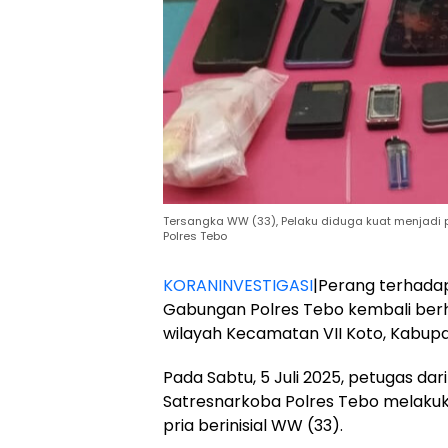
Tersangka WW (33), Pelaku diduga kuat menjadi
Polres Tebo
KORANINVESTIGASI
|Perang terhadap 
Gabungan Polres Tebo kembali ber
wilayah Kecamatan VII Koto, Kabupa
Pada Sabtu, 5 Juli 2025, petugas dar
Satresnarkoba Polres Tebo melaku
pria berinisial WW (33).