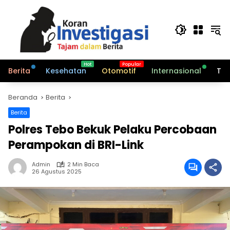
Langsung
ke
konten
Berita
Kesehatan
Otomotif
Internasional
Tek
Beranda
Berita
Berita
Polres Tebo Bekuk Pelaku Percobaan
Perampokan di BRI-Link
Admin
2 Min Baca
26 Agustus 2025