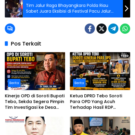
Tim Jalur Raga Bhayangkara Polda Riau
Sabet Juara Eksibisi di Festival Pacu Jalur
Nasional 2025
Pos Terkait
Berita
Berita
Kinerja OPD di Soroti Bupati
Ketua DPRD Tebo Soroti
Tebo, Sekda Segera Pimpin
Para OPD Yang Acuh
Tim Investigasi ke Desa
Terhadap Hasil RDP
Bukit Pamuatan, Serai
Polemik Desa Bukit
serumpun
Pamuatan