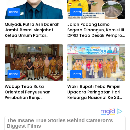
Berita
Berita
Mulyadi, Putra Asli Daerah
Jalan Padang Lamo
Jambi, Resmi Menjabat
Segera Dibangun, Komisi III
Ketua Umum Partai
DPRD Tebo Desak Pemprov
Perubahan Sekaligus Ketua
Jambi Pertahankan
Perwakilan ASEAN Partai
Anggaran Rp70 Miliar
Perubahan di Malaysia
Berita
Berita
Wabup Tebo Buka
Wakil Bupati Tebo Pimpin
Orientasi Penyusunan
Upacara Peringatan Hari
Perubahan Renja
Keluarga Nasional Ke 33
Perangkat Daerah Tahun
Tahun 2026
2026