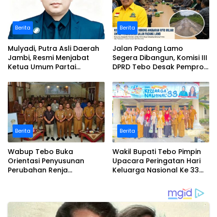
Berita
Berita
Mulyadi, Putra Asli Daerah
Jalan Padang Lamo
Jambi, Resmi Menjabat
Segera Dibangun, Komisi III
Ketua Umum Partai
DPRD Tebo Desak Pemprov
Perubahan Sekaligus Ketua
Jambi Pertahankan
Perwakilan ASEAN Partai
Anggaran Rp70 Miliar
Perubahan di Malaysia
Berita
Berita
Wabup Tebo Buka
Wakil Bupati Tebo Pimpin
Orientasi Penyusunan
Upacara Peringatan Hari
Perubahan Renja
Keluarga Nasional Ke 33
Perangkat Daerah Tahun
Tahun 2026
2026