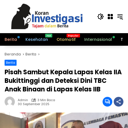
Langsung
ke
konten
Berita
Kesehatan
Otomotif
Internasional
Tek
Beranda
Berita
Berita
Pisah Sambut Kepala Lapas Kelas IIA
Bukittinggi dan Deteksi Dini TBC
Anak Binaan di Lapas Kelas IIB
Admin
3 Min Baca
30 September 2025