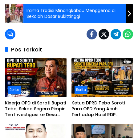
Irama Tradisi Minangkabau Menggema di
Sekolah Dasar Bukittinggi
Pos Terkait
Berita
Berita
Kinerja OPD di Soroti Bupati
Ketua DPRD Tebo Soroti
Tebo, Sekda Segera Pimpin
Para OPD Yang Acuh
Tim Investigasi ke Desa
Terhadap Hasil RDP
Bukit Pamuatan, Serai
Polemik Desa Bukit
serumpun
Pamuatan