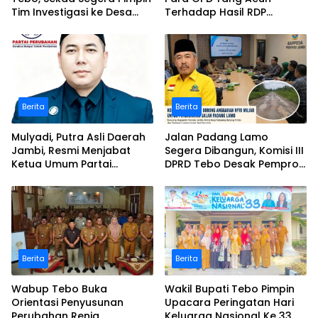
Tim Investigasi ke Desa
Terhadap Hasil RDP
Bukit Pamuatan, Serai
Polemik Desa Bukit
serumpun
Pamuatan
Berita
Berita
Mulyadi, Putra Asli Daerah
Jalan Padang Lamo
Jambi, Resmi Menjabat
Segera Dibangun, Komisi III
Ketua Umum Partai
DPRD Tebo Desak Pemprov
Perubahan Sekaligus Ketua
Jambi Pertahankan
Perwakilan ASEAN Partai
Anggaran Rp70 Miliar
Perubahan di Malaysia
Berita
Berita
Wabup Tebo Buka
Wakil Bupati Tebo Pimpin
Orientasi Penyusunan
Upacara Peringatan Hari
Perubahan Renja
Keluarga Nasional Ke 33