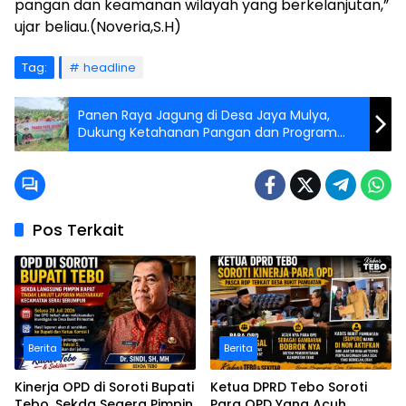
pangan dan keamanan wilayah yang berkelanjutan,”
ujar beliau.(Noveria,S.H)
Tag:
headline
Panen Raya Jagung di Desa Jaya Mulya,
Dukung Ketahanan Pangan dan Program
Makan Gratis
Pos Terkait
Berita
Berita
Kinerja OPD di Soroti Bupati
Ketua DPRD Tebo Soroti
Tebo, Sekda Segera Pimpin
Para OPD Yang Acuh