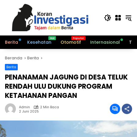
Langsung
ke
konten
Berita
Kesehatan
Otomotif
Internasional
Tek
Beranda
Berita
Berita
PENANAMAN JAGUNG DI DESA TELUK
RENDAH ULU DUKUNG PROGRAM
KETAHANAN PANGAN
Admin
2 Min Baca
2 Juni 2025