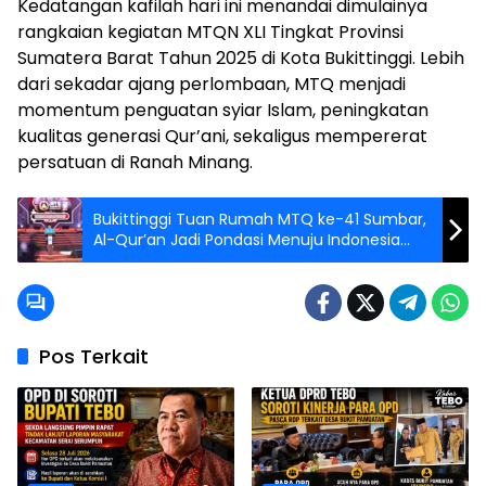
Kedatangan kafilah hari ini menandai dimulainya
rangkaian kegiatan MTQN XLI Tingkat Provinsi
Sumatera Barat Tahun 2025 di Kota Bukittinggi. Lebih
dari sekadar ajang perlombaan, MTQ menjadi
momentum penguatan syiar Islam, peningkatan
kualitas generasi Qur’ani, sekaligus mempererat
persatuan di Ranah Minang.
Bukittinggi Tuan Rumah MTQ ke-41 Sumbar,
Al-Qur’an Jadi Pondasi Menuju Indonesia
Maju
Pos Terkait