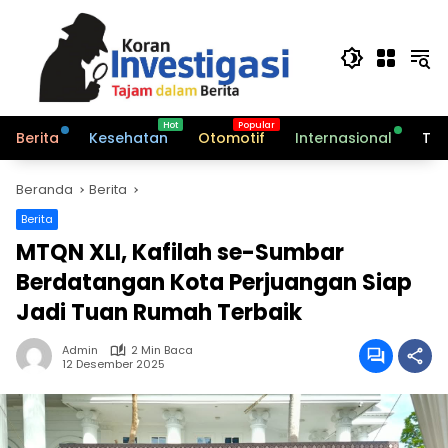
Langsung
ke
konten
Berita
Kesehatan
Otomotif
Internasional
Tek
Beranda
Berita
Berita
MTQN XLI, Kafilah se-Sumbar
Berdatangan Kota Perjuangan Siap
Jadi Tuan Rumah Terbaik
Admin
2 Min Baca
12 Desember 2025