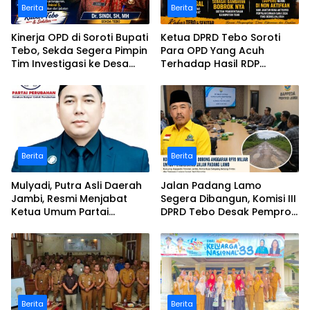
Berita
Berita
Kinerja OPD di Soroti Bupati
Ketua DPRD Tebo Soroti
Tebo, Sekda Segera Pimpin
Para OPD Yang Acuh
Tim Investigasi ke Desa
Terhadap Hasil RDP
Bukit Pamuatan, Serai
Polemik Desa Bukit
serumpun
Pamuatan
Berita
Berita
Mulyadi, Putra Asli Daerah
Jalan Padang Lamo
Jambi, Resmi Menjabat
Segera Dibangun, Komisi III
Ketua Umum Partai
DPRD Tebo Desak Pemprov
Perubahan Sekaligus Ketua
Jambi Pertahankan
Perwakilan ASEAN Partai
Anggaran Rp70 Miliar
Perubahan di Malaysia
Berita
Berita