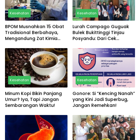
Kesehatan
Kesehatan
BPOM Musnahkan 15 Obat
Lurah Campago Guguak
Tradisional Berbahaya,
Bulek Bukittinggi Tinjau
Mengandung Zat Kimia
Posyandu: Dari Cek
Obat! Lihat Daftarnya Disini
Kesehatan Sampai Makan
Bareng Lansia, Full Vibes
Positif!
Kesehatan
Kesehatan
Minum Kopi Bikin Panjang
Gonore: Si “Kencing Nanah”
Umur? Iya, Tapi Jangan
yang Kini Jadi Superbug,
Sembarangan Waktu!
Jangan Remehkan!