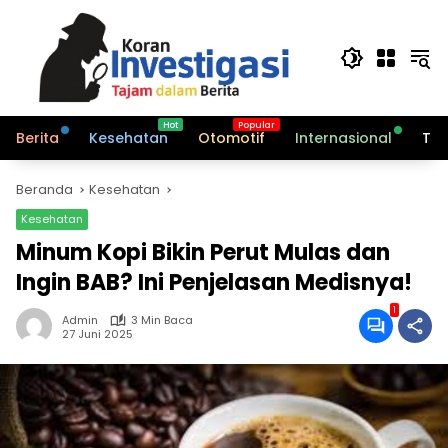
Langsung
ke
konten
Berita
Kesehatan
Otomotif
Internasional
Tek
Beranda
Kesehatan
Kesehatan
Minum Kopi Bikin Perut Mulas dan
Ingin BAB? Ini Penjelasan Medisnya!
1
Admin
3 Min Baca
27 Juni 2025