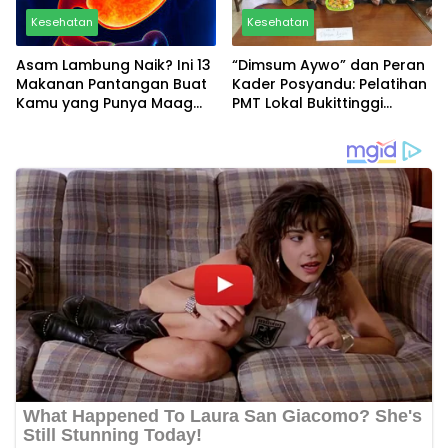
Kesehatan
Kesehatan
Asam Lambung Naik? Ini 13
“Dimsum Aywo” dan Peran
Makanan Pantangan Buat
Kader Posyandu: Pelatihan
Kamu yang Punya Maag
PMT Lokal Bukittinggi
dan GERD
Sumbar Jadi Sorotan!