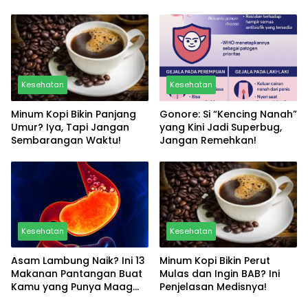
Obat! Lihat Daftarnya Disini
Kesehatan Sampai Makan
Bareng Lansia, Full Vibes
Positif!
Kesehatan
Kesehatan
Minum Kopi Bikin Panjang
Gonore: Si “Kencing Nanah”
Umur? Iya, Tapi Jangan
yang Kini Jadi Superbug,
Sembarangan Waktu!
Jangan Remehkan!
Kesehatan
Kesehatan
Asam Lambung Naik? Ini 13
Minum Kopi Bikin Perut
Makanan Pantangan Buat
Mulas dan Ingin BAB? Ini
Kamu yang Punya Maag
Penjelasan Medisnya!
dan GERD