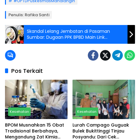
#UPTDPuskesmasMandiangin
Penulis: Rafika Santi
Skandal Lelang Jembatan di Pasaman
Sumbar: Dugaan PPK BPBD Main Link
Eksternal, Abaikan Sistem Resmi e-Katalog
LKPP?
Pos Terkait
Kesehatan
Kesehatan
BPOM Musnahkan 15 Obat
Lurah Campago Guguak
Tradisional Berbahaya,
Bulek Bukittinggi Tinjau
Mengandung Zat Kimia
Posyandu: Dari Cek