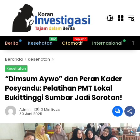
Langsung
ke
konten
Berita
Kesehatan
Otomotif
Internasional
Tek
Beranda
Kesehatan
Kesehatan
“Dimsum Aywo” dan Peran Kader
Posyandu: Pelatihan PMT Lokal
Bukittinggi Sumbar Jadi Sorotan!
Admin
3 Min Baca
30 Juni 2025