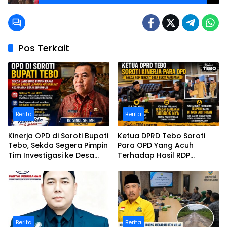
Sembako Pada Korban Banjir
Pos Terkait
Berita
Berita
Kinerja OPD di Soroti Bupati
Ketua DPRD Tebo Soroti
Tebo, Sekda Segera Pimpin
Para OPD Yang Acuh
Tim Investigasi ke Desa
Terhadap Hasil RDP
Bukit Pamuatan, Serai
Polemik Desa Bukit
serumpun
Pamuatan
Berita
Berita