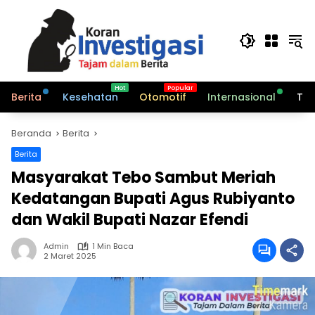
Langsung
ke
konten
Berita
Kesehatan
Otomotif
Internasional
Tek
Beranda
Berita
Berita
Masyarakat Tebo Sambut Meriah
Kedatangan Bupati Agus Rubiyanto
dan Wakil Bupati Nazar Efendi
Admin
1 Min Baca
2 Maret 2025