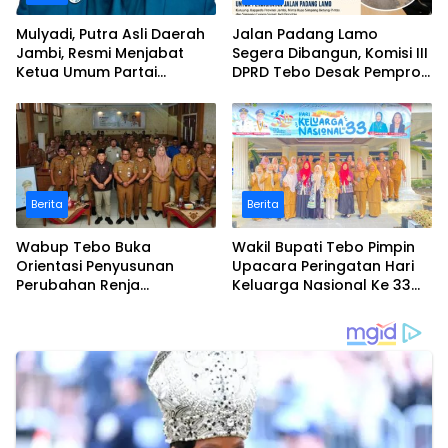
Mulyadi, Putra Asli Daerah
Jalan Padang Lamo
Jambi, Resmi Menjabat
Segera Dibangun, Komisi III
Ketua Umum Partai
DPRD Tebo Desak Pemprov
Perubahan Sekaligus Ketua
Jambi Pertahankan
Perwakilan ASEAN Partai
Anggaran Rp70 Miliar
Perubahan di Malaysia
Berita
Berita
Wabup Tebo Buka
Wakil Bupati Tebo Pimpin
Orientasi Penyusunan
Upacara Peringatan Hari
Perubahan Renja
Keluarga Nasional Ke 33
Perangkat Daerah Tahun
Tahun 2026
2026