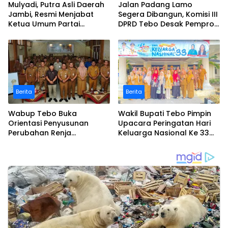
Mulyadi, Putra Asli Daerah
Jalan Padang Lamo
Jambi, Resmi Menjabat
Segera Dibangun, Komisi III
Ketua Umum Partai
DPRD Tebo Desak Pemprov
Perubahan Sekaligus Ketua
Jambi Pertahankan
Perwakilan ASEAN Partai
Anggaran Rp70 Miliar
Perubahan di Malaysia
Berita
Berita
Wabup Tebo Buka
Wakil Bupati Tebo Pimpin
Orientasi Penyusunan
Upacara Peringatan Hari
Perubahan Renja
Keluarga Nasional Ke 33
Perangkat Daerah Tahun
Tahun 2026
2026