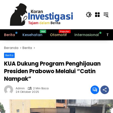
Langsung
ke
konten
Berita
Kesehatan
Otomotif
Internasional
Tek
Beranda
Berita
Berita
KUA Dukung Program Penghijauan
Presiden Prabowo Melalui “Catin
Nampak”
Admin
2 Min Baca
24 Oktober 2025