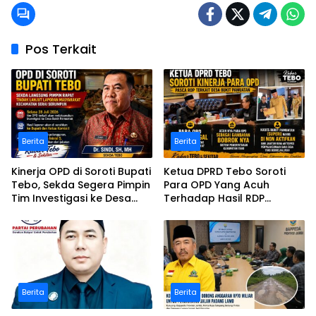
Pos Terkait
Berita
Berita
Kinerja OPD di Soroti Bupati
Ketua DPRD Tebo Soroti
Tebo, Sekda Segera Pimpin
Para OPD Yang Acuh
Tim Investigasi ke Desa
Terhadap Hasil RDP
Bukit Pamuatan, Serai
Polemik Desa Bukit
serumpun
Pamuatan
Berita
Berita