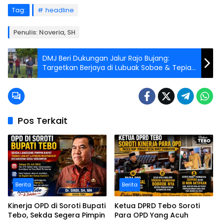
Tag:
headline
Penulis: Noveria, SH
DMJ Beri Dukungan Jalur Rajo Bujang:
Targetkan Berjaya di Lubuak Sobae & Tepian
Narosa
Pos Terkait
Berita
Berita
Kinerja OPD di Soroti Bupati
Ketua DPRD Tebo Soroti
Tebo, Sekda Segera Pimpin
Para OPD Yang Acuh