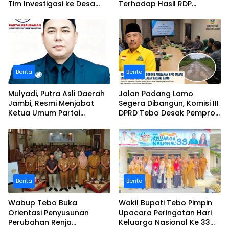
Tim Investigasi ke Desa
Terhadap Hasil RDP
Bukit Pamuatan, Serai
Polemik Desa Bukit
serumpun
Pamuatan
Berita
Berita
Mulyadi, Putra Asli Daerah
Jalan Padang Lamo
Jambi, Resmi Menjabat
Segera Dibangun, Komisi III
Ketua Umum Partai
DPRD Tebo Desak Pemprov
Perubahan Sekaligus Ketua
Jambi Pertahankan
Perwakilan ASEAN Partai
Anggaran Rp70 Miliar
Perubahan di Malaysia
Berita
Berita
Wabup Tebo Buka
Wakil Bupati Tebo Pimpin
Orientasi Penyusunan
Upacara Peringatan Hari
Perubahan Renja
Keluarga Nasional Ke 33