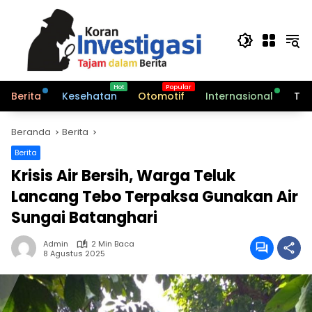
Langsung
ke
konten
Berita
Kesehatan
Otomotif
Internasional
Tek
Beranda
Berita
Berita
Krisis Air Bersih, Warga Teluk
Lancang Tebo Terpaksa Gunakan Air
Sungai Batanghari
Admin
2 Min Baca
8 Agustus 2025