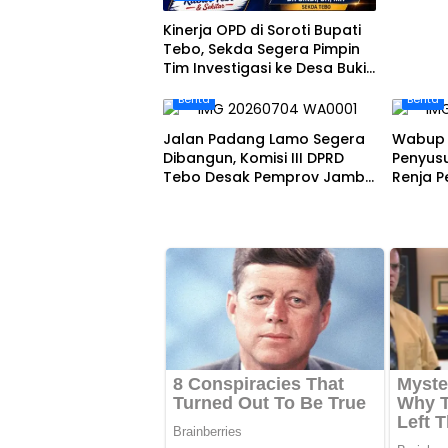
Kinerja OPD di Soroti Bupati
Tebo, Sekda Segera Pimpin
Tim Investigasi ke Desa Bukit
Pamuatan, Serai serumpun
Berita
Berita
Jalan Padang Lamo Segera
Wabup 
Dibangun, Komisi III DPRD
Penyus
Tebo Desak Pemprov Jambi
Renja 
Pertahankan Anggaran Rp70
Tahun 
Miliar