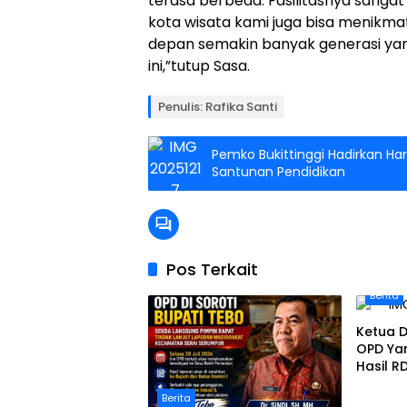
terasa berbeda. Fasilitasnya sangat
kota wisata kami juga bisa menikm
depan semakin banyak generasi ya
ini,”tutup Sasa.
Penulis: Rafika Santi
Pemko Bukittinggi Hadirkan Ha
Santunan Pendidikan
Pos Terkait
Berita
Ketua D
OPD Ya
Hasil R
Pamua
Berita