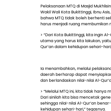
Pelaksanaan MTQ di Masjid Mukhlisi
Wakil Wali Kota Bukittinggi, Ibnu As
bahwa MTQ tidak boleh berhenti se
harus menjadi ruang membumikan ni
> “Dari Kota Bukittinggi, kita ingin
utama yang harus kita lakukan, ya
Qur’an dalam kehidupan sehari-hari,” 
Ia menambahkan, melalui pelaksan
daerah berharap dapat menyiapkan
dan berlandaskan nilai-nilai Al-Qur’a
> “Melalui MTQ ini, kita tidak hany
Dari sinilah kita bisa mencetak gene
sehingga nilai-nilai Al-Qur’an bena
kehidupan sehari-hari,” tegasnya.