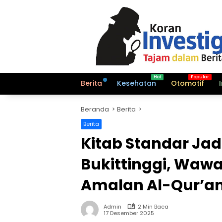
Langsung
ke
konten
Berita
Kesehatan
Otomotif
Beranda
Berita
Berita
Kitab Standar Jadi
Bukittinggi, Waw
Amalan Al-Qur’a
Admin
2 Min Baca
17 Desember 2025