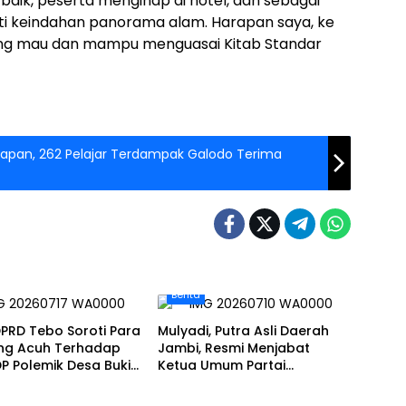
 baik, peserta menginap di hotel, dan sebagai
ati keindahan panorama alam. Harapan saya, ke
ng mau dan mampu menguasai Kitab Standar
rapan, 262 Pelajar Terdampak Galodo Terima
Berita
PRD Tebo Soroti Para
Mulyadi, Putra Asli Daerah
ng Acuh Terhadap
Jambi, Resmi Menjabat
DP Polemik Desa Bukit
Ketua Umum Partai
tan
Perubahan Sekaligus Ketua
Perwakilan ASEAN Partai