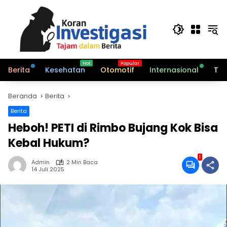
Langsung
ke
konten
Berita
Kesehatan
Otomotif
Internasional
Tek
Beranda
Berita
Berita
Heboh! PETI di Rimbo Bujang Kok Bisa
Kebal Hukum?
1
Admin
2 Min Baca
14 Juli 2025