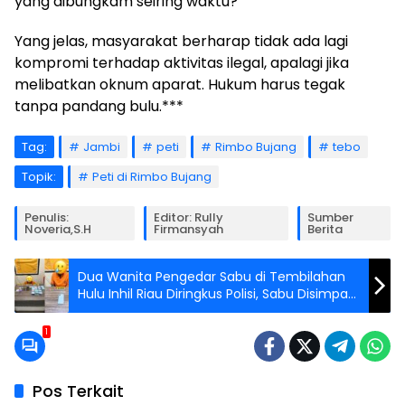
yang dibungkam seiring waktu?
Yang jelas, masyarakat berharap tidak ada lagi
kompromi terhadap aktivitas ilegal, apalagi jika
melibatkan oknum aparat. Hukum harus tegak
tanpa pandang bulu.***
Tag:
Jambi
peti
Rimbo Bujang
tebo
Topik:
Peti di Rimbo Bujang
Penulis:
Editor: Rully
Sumber
Noveria,S.H
Firmansyah
Berita
Dua Wanita Pengedar Sabu di Tembilahan
Hulu Inhil Riau Diringkus Polisi, Sabu Disimpan
di Kotak Rokok!
1
Pos Terkait