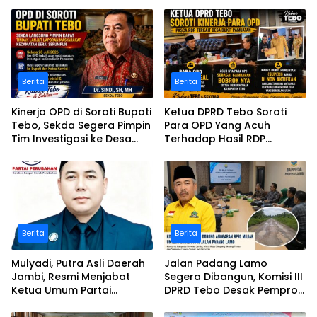
Berita
Berita
Kinerja OPD di Soroti Bupati
Ketua DPRD Tebo Soroti
Tebo, Sekda Segera Pimpin
Para OPD Yang Acuh
Tim Investigasi ke Desa
Terhadap Hasil RDP
Bukit Pamuatan, Serai
Polemik Desa Bukit
serumpun
Pamuatan
Berita
Berita
Mulyadi, Putra Asli Daerah
Jalan Padang Lamo
Jambi, Resmi Menjabat
Segera Dibangun, Komisi III
Ketua Umum Partai
DPRD Tebo Desak Pemprov
Perubahan Sekaligus Ketua
Jambi Pertahankan
Perwakilan ASEAN Partai
Anggaran Rp70 Miliar