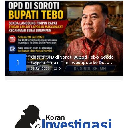
Kinerja OPD di Soroti Bupati Tebo, Sekda
1
Segera Pimpin Tim Investigasi ke Desa
Bukit Pamuatan, Serai serumpun
25 Juli 2026
0