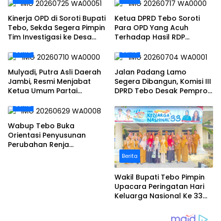
Kinerja OPD di Soroti Bupati
Ketua DPRD Tebo Soroti
Tebo, Sekda Segera Pimpin
Para OPD Yang Acuh
Tim Investigasi ke Desa
Terhadap Hasil RDP
Bukit Pamuatan, Serai
Polemik Desa Bukit
Berita
Berita
serumpun
Pamuatan
Mulyadi, Putra Asli Daerah
Jalan Padang Lamo
Jambi, Resmi Menjabat
Segera Dibangun, Komisi III
Ketua Umum Partai
DPRD Tebo Desak Pemprov
Perubahan Sekaligus Ketua
Jambi Pertahankan
Berita
Perwakilan ASEAN Partai
Anggaran Rp70 Miliar
Perubahan di Malaysia
Wabup Tebo Buka
Orientasi Penyusunan
Perubahan Renja
Perangkat Daerah Tahun
Berita
2026
Wakil Bupati Tebo Pimpin
Upacara Peringatan Hari
Keluarga Nasional Ke 33
Tahun 2026