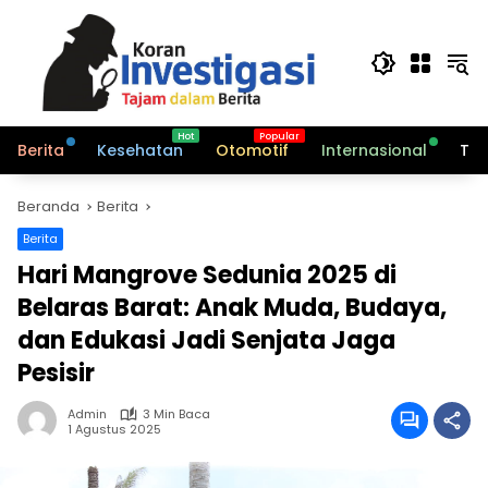
Langsung
ke
konten
Berita
Kesehatan
Otomotif
Internasional
Tek
Beranda
Berita
Berita
Hari Mangrove Sedunia 2025 di
Belaras Barat: Anak Muda, Budaya,
dan Edukasi Jadi Senjata Jaga
Pesisir
Admin
3 Min Baca
1 Agustus 2025