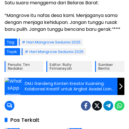
Satu suara menggema dari Belaras Barat:
“Mangrove itu nafas desa kami. Menjaganya sama
dengan menjaga kehidupan. Jangan tunggu rusak
baru pulih. Jangan tunggu bencana baru gerak.”***
Tag:
Hari Mangrove Sedunia 2025
Topik:
Hari Mangrove Sedunia 2025
Penulis: Tim
Editor: Rully
Sumber
Redaksi
Firmansyah
Berita
DMJ Gandeng Konten Kreator Kuansing:
Kolaborasi Kreatif untuk Angkat Asadel Living
dan Pacu Jalur
Pos Terkait
Berita
Berita