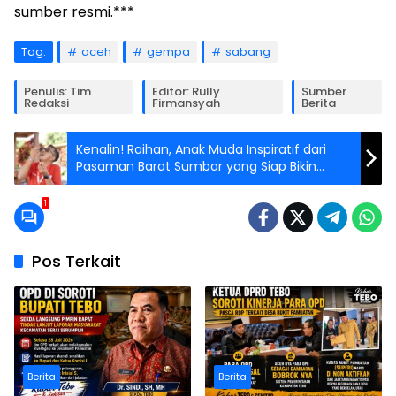
sumber resmi.***
Tag:
aceh
gempa
sabang
Penulis: Tim
Editor: Rully
Sumber
Redaksi
Firmansyah
Berita
Kenalin! Raihan, Anak Muda Inspiratif dari
Pasaman Barat Sumbar yang Siap Bikin
Bangga di Ajang Mas Jateng Fair 2025!
1
Pos Terkait
Berita
Berita