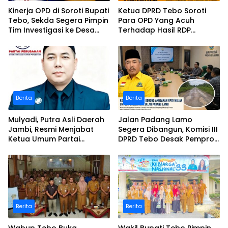
Kinerja OPD di Soroti Bupati
Ketua DPRD Tebo Soroti
Tebo, Sekda Segera Pimpin
Para OPD Yang Acuh
Tim Investigasi ke Desa
Terhadap Hasil RDP
Bukit Pamuatan, Serai
Polemik Desa Bukit
serumpun
Pamuatan
Berita
Berita
Mulyadi, Putra Asli Daerah
Jalan Padang Lamo
Jambi, Resmi Menjabat
Segera Dibangun, Komisi III
Ketua Umum Partai
DPRD Tebo Desak Pemprov
Perubahan Sekaligus Ketua
Jambi Pertahankan
Perwakilan ASEAN Partai
Anggaran Rp70 Miliar
Perubahan di Malaysia
Berita
Berita