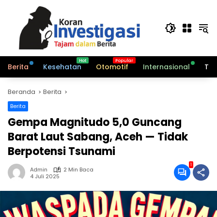
Langsung
ke
konten
Berita
Kesehatan
Otomotif
Internasional
Tek
Beranda
Berita
Berita
Gempa Magnitudo 5,0 Guncang
Barat Laut Sabang, Aceh — Tidak
Berpotensi Tsunami
1
Admin
2 Min Baca
4 Juli 2025