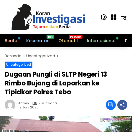
Langsung
ke
konten
Berita
Kesehatan
Otomotif
Internasional
Tek
Beranda
Uncategorized
Uncategorized
Dugaan Pungli di SLTP Negeri 13
Rimbo Bujang di Laporkan ke
Tipidkor Polres Tebo
Admin
2 Min Baca
19 Juni 2025