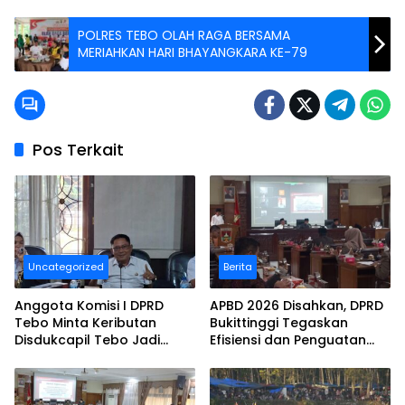
POLRES TEBO OLAH RAGA BERSAMA
MERIAHKAN HARI BHAYANGKARA KE-79
Pos Terkait
Uncategorized
Berita
Anggota Komisi I DPRD
APBD 2026 Disahkan, DPRD
Tebo Minta Keributan
Bukittinggi Tegaskan
Disdukcapil Tebo Jadi
Efisiensi dan Penguatan
Bahan Evaluasi
Tata Kelola