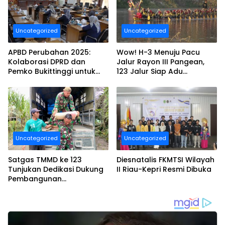
Uncategorized
Uncategorized
APBD Perubahan 2025:
Wow! H-3 Menuju Pacu
Kolaborasi DPRD dan
Jalur Rayon III Pangean,
Pemko Bukittinggi untuk
123 Jalur Siap Adu
Transparansi dan Efisiensi
Kecepatan di Tepian Rajo!
Uncategorized
Uncategorized
Satgas TMMD ke 123
Diesnatalis FKMTSI Wilayah
Tunjukan Dedikasi Dukung
II Riau-Kepri Resmi Dibuka
Pembangunan
Infrastruktur di Kecamatan
Tempuling