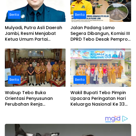
Berita
Berita
Mulyadi, Putra Asli Daerah
Jalan Padang Lamo
Jambi, Resmi Menjabat
Segera Dibangun, Komisi III
Ketua Umum Partai
DPRD Tebo Desak Pemprov
Perubahan Sekaligus Ketua
Jambi Pertahankan
Perwakilan ASEAN Partai
Anggaran Rp70 Miliar
Perubahan di Malaysia
Berita
Berita
Wabup Tebo Buka
Wakil Bupati Tebo Pimpin
Orientasi Penyusunan
Upacara Peringatan Hari
Perubahan Renja
Keluarga Nasional Ke 33
Perangkat Daerah Tahun
Tahun 2026
2026