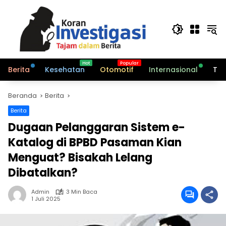
Langsung
ke
konten
Berita
Kesehatan
Otomotif
Internasional
Tek
Beranda
Berita
Berita
Dugaan Pelanggaran Sistem e-
Katalog di BPBD Pasaman Kian
Menguat? Bisakah Lelang
Dibatalkan?
Admin
3 Min Baca
1 Juli 2025