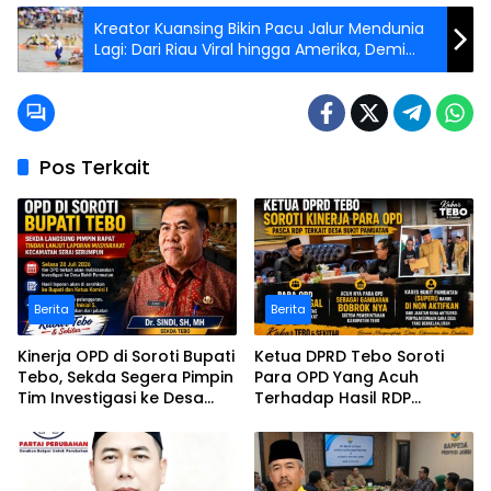
Kreator Kuansing Bikin Pacu Jalur Mendunia
Lagi: Dari Riau Viral hingga Amerika, Demi
Warisan Budaya!
Pos Terkait
Berita
Berita
Kinerja OPD di Soroti Bupati
Ketua DPRD Tebo Soroti
Tebo, Sekda Segera Pimpin
Para OPD Yang Acuh
Tim Investigasi ke Desa
Terhadap Hasil RDP
Bukit Pamuatan, Serai
Polemik Desa Bukit
serumpun
Pamuatan