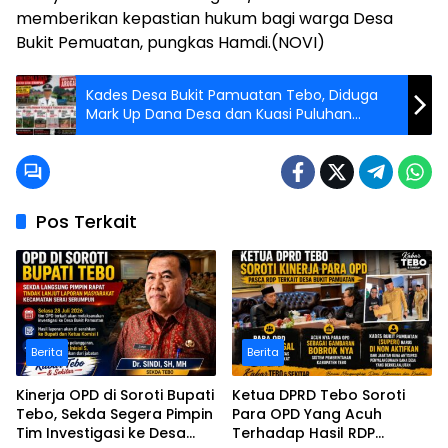
memberikan kepastian hukum bagi warga Desa
Bukit Pemuatan, pungkas Hamdi.(NOVI)
Kades Desa Bukit Pamuatan Tebo, Diduga
Mark Up Dana Desa dan Kuasi Puluhan
Hektar Lahan Hutan Kawasan
Pos Terkait
Berita
Berita
Kinerja OPD di Soroti Bupati
Ketua DPRD Tebo Soroti
Tebo, Sekda Segera Pimpin
Para OPD Yang Acuh
Tim Investigasi ke Desa
Terhadap Hasil RDP