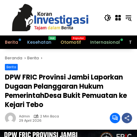
Langsung
ke
konten
Berita
Kesehatan
Otomotif
Internasional
Tek
Beranda
Berita
Berita
DPW FRIC Provinsi Jambi Laporkan
Dugaan Pelanggaran Hukum
PemerintahDesa Bukit Pemuatan ke
Kejari Tebo
Admin
2 Min Baca
29 April 2026