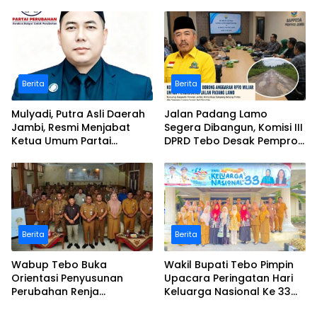
Bukit Pamuatan, Serai
Polemik Desa Bukit
serumpun
Pamuatan
Berita
Berita
Mulyadi, Putra Asli Daerah
Jalan Padang Lamo
Jambi, Resmi Menjabat
Segera Dibangun, Komisi III
Ketua Umum Partai
DPRD Tebo Desak Pemprov
Perubahan Sekaligus Ketua
Jambi Pertahankan
Perwakilan ASEAN Partai
Anggaran Rp70 Miliar
Perubahan di Malaysia
Berita
Berita
Wabup Tebo Buka
Wakil Bupati Tebo Pimpin
Orientasi Penyusunan
Upacara Peringatan Hari
Perubahan Renja
Keluarga Nasional Ke 33
Perangkat Daerah Tahun
Tahun 2026