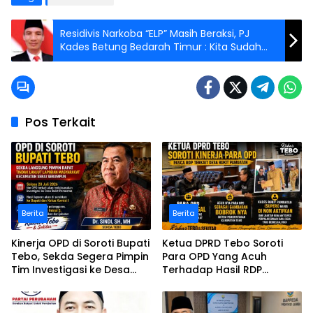
Residivis Narkoba “ELP” Masih Beraksi, PJ
Kades Betung Bedarah Timur : Kita Sudah
Nasehati dan Berikan Pemahaman
Pos Terkait
Berita
Berita
Kinerja OPD di Soroti Bupati
Ketua DPRD Tebo Soroti
Tebo, Sekda Segera Pimpin
Para OPD Yang Acuh
Tim Investigasi ke Desa
Terhadap Hasil RDP
Bukit Pamuatan, Serai
Polemik Desa Bukit
serumpun
Pamuatan