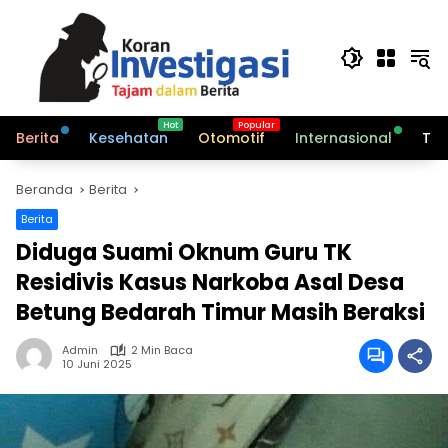
Langsung
ke
konten
Berita
Kesehatan
Otomotif
Internasional
Tek
Beranda
Berita
Berita
Diduga Suami Oknum Guru TK
Residivis Kasus Narkoba Asal Desa
Betung Bedarah Timur Masih Beraksi
Admin
2 Min Baca
10 Juni 2025