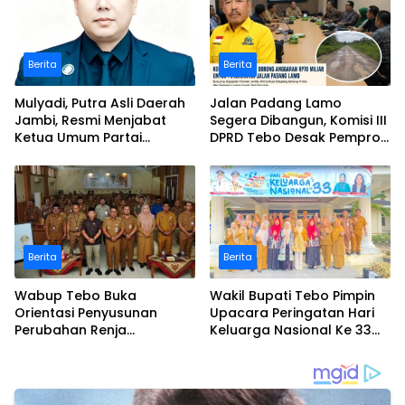
Berita
Berita
Mulyadi, Putra Asli Daerah
Jalan Padang Lamo
Jambi, Resmi Menjabat
Segera Dibangun, Komisi III
Ketua Umum Partai
DPRD Tebo Desak Pemprov
Perubahan Sekaligus Ketua
Jambi Pertahankan
Perwakilan ASEAN Partai
Anggaran Rp70 Miliar
Perubahan di Malaysia
Berita
Berita
Wabup Tebo Buka
Wakil Bupati Tebo Pimpin
Orientasi Penyusunan
Upacara Peringatan Hari
Perubahan Renja
Keluarga Nasional Ke 33
Perangkat Daerah Tahun
Tahun 2026
2026