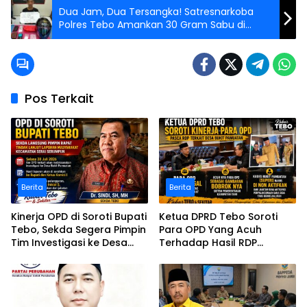
Dua Jam, Dua Tersangka! Satresnarkoba
Polres Tebo Amankan 30 Gram Sabu di
Tengah Ilir
Pos Terkait
Berita
Berita
Kinerja OPD di Soroti Bupati
Ketua DPRD Tebo Soroti
Tebo, Sekda Segera Pimpin
Para OPD Yang Acuh
Tim Investigasi ke Desa
Terhadap Hasil RDP
Bukit Pamuatan, Serai
Polemik Desa Bukit
serumpun
Pamuatan