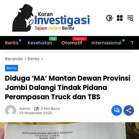
Langsung
ke
konten
Berita
Kesehatan
Otomotif
Internasional
Tek
Beranda
Berita
Berita
Diduga ‘MA’ Mantan Dewan Provinsi
Jambi Dalangi Tindak Pidana
Perampasan Truck dan TBS
Admin
3 Min Baca
29 November 2025