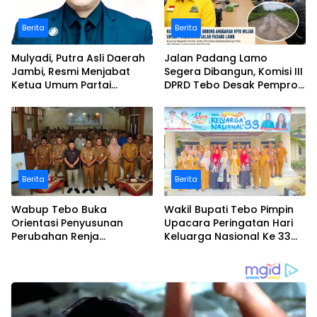
Berita
Berita
Mulyadi, Putra Asli Daerah
Jalan Padang Lamo
Jambi, Resmi Menjabat
Segera Dibangun, Komisi III
Ketua Umum Partai
DPRD Tebo Desak Pemprov
Perubahan Sekaligus Ketua
Jambi Pertahankan
Perwakilan ASEAN Partai
Anggaran Rp70 Miliar
Perubahan di Malaysia
Berita
Berita
Wabup Tebo Buka
Wakil Bupati Tebo Pimpin
Orientasi Penyusunan
Upacara Peringatan Hari
Perubahan Renja
Keluarga Nasional Ke 33
Perangkat Daerah Tahun
Tahun 2026
2026