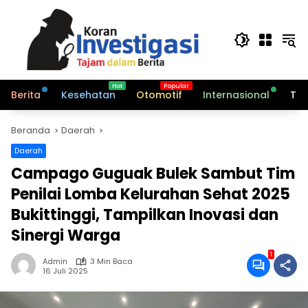
Langsung
ke
konten
Berita
Kesehatan
Otomotif
Internasional
Tek
Beranda
Daerah
Daerah
Campago Guguak Bulek Sambut Tim
Penilai Lomba Kelurahan Sehat 2025
Bukittinggi, Tampilkan Inovasi dan
Sinergi Warga
1
Admin
3 Min Baca
16 Juli 2025