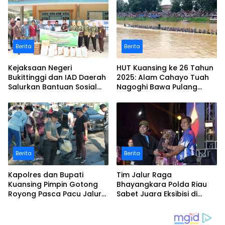
Berita
Berita
Kejaksaan Negeri
HUT Kuansing ke 26 Tahun
Bukittinggi dan IAD Daerah
2025: Alam Cahayo Tuah
Salurkan Bantuan Sosial
Nagoghi Bawa Pulang
untuk Korban Banjir dan
Gelar Juara
Longsor
Berita
Berita
Kapolres dan Bupati
Tim Jalur Raga
Kuansing Pimpin Gotong
Bhayangkara Polda Riau
Royong Pasca Pacu Jalur
Sabet Juara Eksibisi di
Nasional 2025
Festival Pacu Jalur
Nasional 2025