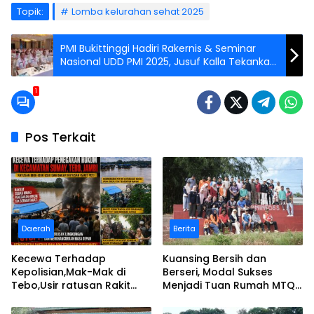
Topik:
Lomba kelurahan sehat 2025
PMI Bukittinggi Hadiri Rakernis & Seminar
Nasional UDD PMI 2025, Jusuf Kalla Tekankan
Standarisasi Pelayanan Darah
1
Pos Terkait
Daerah
Berita
Kecewa Terhadap
Kuansing Bersih dan
Kepolisian,Mak-Mak di
Berseri, Modal Sukses
Tebo,Usir ratusan Rakit
Menjadi Tuan Rumah MTQ
peti dan Bakar
Riau Ke-44