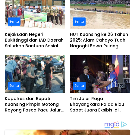
Berita
Berita
Kejaksaan Negeri
HUT Kuansing ke 26 Tahun
Bukittinggi dan IAD Daerah
2025: Alam Cahayo Tuah
Salurkan Bantuan Sosial
Nagoghi Bawa Pulang
untuk Korban Banjir dan
Gelar Juara
Longsor
Berita
Berita
Kapolres dan Bupati
Tim Jalur Raga
Kuansing Pimpin Gotong
Bhayangkara Polda Riau
Royong Pasca Pacu Jalur
Sabet Juara Eksibisi di
Nasional 2025
Festival Pacu Jalur
Nasional 2025