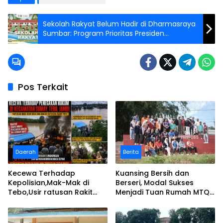
Sekolah Rakyat Belum Hadir di Dharmasraya
Sumbar: Program Prioritas Presiden
Terancam Gagal di Daerah?
Pos Terkait
Daerah
Berita
Kecewa Terhadap
Kuansing Bersih dan
Kepolisian,Mak-Mak di
Berseri, Modal Sukses
Tebo,Usir ratusan Rakit
Menjadi Tuan Rumah MTQ
peti dan Bakar
Riau Ke-44