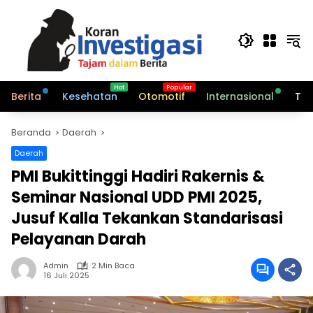
Langsung
ke
konten
Berita
Kesehatan
Otomotif
Internasional
Tek
Beranda
Daerah
Daerah
PMI Bukittinggi Hadiri Rakernis &
Seminar Nasional UDD PMI 2025,
Jusuf Kalla Tekankan Standarisasi
Pelayanan Darah
Admin
2 Min Baca
16 Juli 2025