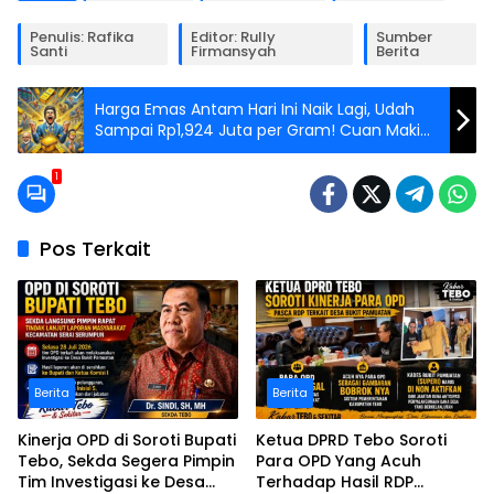
Penulis: Rafika
Editor: Rully
Sumber
Santi
Firmansyah
Berita
Harga Emas Antam Hari Ini Naik Lagi, Udah
Sampai Rp1,924 Juta per Gram! Cuan Makin
Ngegas!
1
Pos Terkait
Berita
Berita
Kinerja OPD di Soroti Bupati
Ketua DPRD Tebo Soroti
Tebo, Sekda Segera Pimpin
Para OPD Yang Acuh
Tim Investigasi ke Desa
Terhadap Hasil RDP