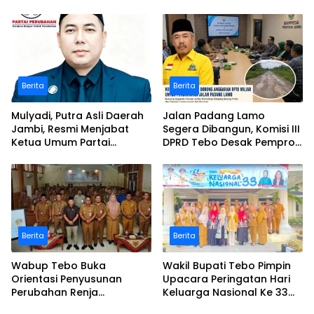
Bukit Pamuatan, Serai
Polemik Desa Bukit
serumpun
Pamuatan
Berita
Berita
Mulyadi, Putra Asli Daerah
Jalan Padang Lamo
Jambi, Resmi Menjabat
Segera Dibangun, Komisi III
Ketua Umum Partai
DPRD Tebo Desak Pemprov
Perubahan Sekaligus Ketua
Jambi Pertahankan
Perwakilan ASEAN Partai
Anggaran Rp70 Miliar
Perubahan di Malaysia
Berita
Berita
Wabup Tebo Buka
Wakil Bupati Tebo Pimpin
Orientasi Penyusunan
Upacara Peringatan Hari
Perubahan Renja
Keluarga Nasional Ke 33
Perangkat Daerah Tahun
Tahun 2026