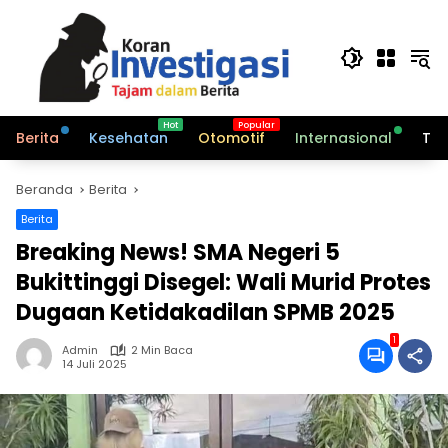
Langsung
ke
konten
Berita
Kesehatan
Otomotif
Internasional
Tek
Beranda
Berita
Berita
Breaking News! SMA Negeri 5
Bukittinggi Disegel: Wali Murid Protes
Dugaan Ketidakadilan SPMB 2025
1
Admin
2 Min Baca
14 Juli 2025