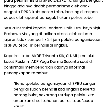
para pelansir BBM di SPBU 24.372.40, sungai bengkal ,
hingga ada nya tindak permanisme oleh anak
anggota DPRD kabupaten tebo, lansung di respon
cepat oleh aparat penegak hukum polres tebo.
Sesuai instruksi kapolri Jenderal Polisi Drs.Listyo Sigit
Prabowo.Msi yang di jadikan atensi oleh seluruh
jajaran,tidak sampai 1 x 24 jam pelaku penganiayaan
di SPBU tebo Ilir berhasil di ringkus.
Kapolres tebo AKBP Triyanto SIK, SH, MH, melalui
kasat Reskrim AKP Yoga Darma Susanto saat di
confirmasi membenarkan adanya informasi
penangkapan tersebut.
“Benar,pelaku penganiayaan di SPBU sungai
bengkal sudah berhasil kita ringkus beserta
barang bukti, sekarang terduga pelaku kita
amankan di sel tahanan polres tebo”,ucap
kasat.