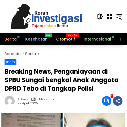
Langsung
ke
konten
Berita
Kesehatan
Otomotif
Internasional
Tek
Beranda
Berita
Berita
Breaking News, Penganiayaan di
SPBU Sungai bengkal Anak Anggota
DPRD Tebo di Tangkap Polisi
1
Admin
1 Min Baca
27 April 2025