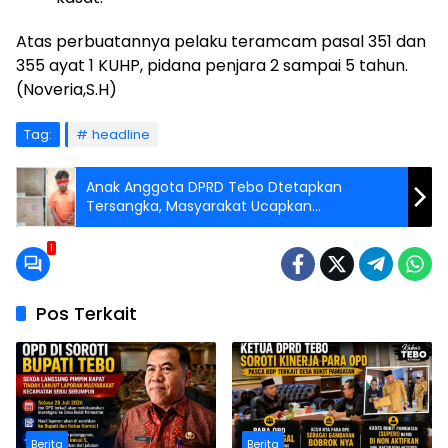
Atas perbuatannya pelaku teramcam pasal 351 dan
355 ayat 1 KUHP, pidana penjara 2 sampai 5 tahun.
(Noveria,S.H)
Tag:
headline
Anak Anggota DPRD Tebo Dtetapkan
Tersangka, Masyarakat Ucapkan
Terimakasih Kepada Kepolisian
1
Pos Terkait
Berita
Berita