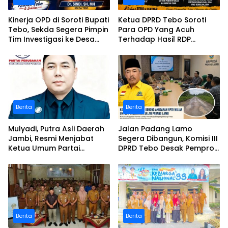
Kinerja OPD di Soroti Bupati
Ketua DPRD Tebo Soroti
Tebo, Sekda Segera Pimpin
Para OPD Yang Acuh
Tim Investigasi ke Desa
Terhadap Hasil RDP
Bukit Pamuatan, Serai
Polemik Desa Bukit
serumpun
Pamuatan
Berita
Berita
Mulyadi, Putra Asli Daerah
Jalan Padang Lamo
Jambi, Resmi Menjabat
Segera Dibangun, Komisi III
Ketua Umum Partai
DPRD Tebo Desak Pemprov
Perubahan Sekaligus Ketua
Jambi Pertahankan
Perwakilan ASEAN Partai
Anggaran Rp70 Miliar
Perubahan di Malaysia
Berita
Berita