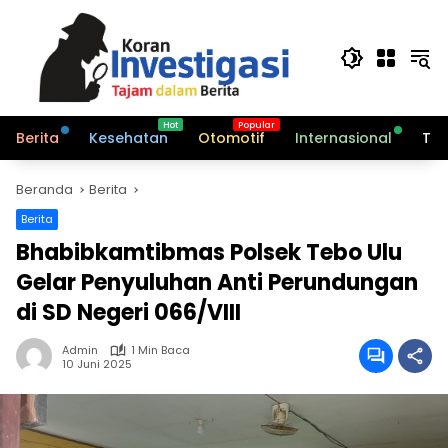
Langsung
ke
konten
Berita
Kesehatan
Otomotif
Internasional
Tek
Beranda
Berita
Berita
Bhabibkamtibmas Polsek Tebo Ulu
Gelar Penyuluhan Anti Perundungan
di SD Negeri 066/VIII
Admin
1 Min Baca
10 Juni 2025