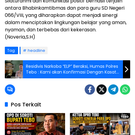
Silaturahmi dan komunikasi positif berhasil terjalin
antara Bhabinkamtibmas dan para guru SD Negeri
066/VIII, yang diharapkan dapat menjadi sinergi
dalam menciptakan lingkungan belajar yang aman,
nyaman, dan terbebas dari kekerasan.
(Noveria,S.H)
Tag:
headline
Residivis Narkoba “ELP” Beraksi, Humas Polres
Tebo : Kami akan Konfirmasi Dengan Kasat
Narkoba
Pos Terkait