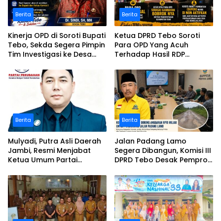
Berita
Berita
Kinerja OPD di Soroti Bupati
Ketua DPRD Tebo Soroti
Tebo, Sekda Segera Pimpin
Para OPD Yang Acuh
Tim Investigasi ke Desa
Terhadap Hasil RDP
Bukit Pamuatan, Serai
Polemik Desa Bukit
serumpun
Pamuatan
Berita
Berita
Mulyadi, Putra Asli Daerah
Jalan Padang Lamo
Jambi, Resmi Menjabat
Segera Dibangun, Komisi III
Ketua Umum Partai
DPRD Tebo Desak Pemprov
Perubahan Sekaligus Ketua
Jambi Pertahankan
Perwakilan ASEAN Partai
Anggaran Rp70 Miliar
Perubahan di Malaysia