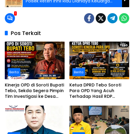
Polsek Reteh Inhil Riau Dianiaya Keluarga
Korban
1
Pos Terkait
Berita
Berita
Kinerja OPD di Soroti Bupati
Ketua DPRD Tebo Soroti
Tebo, Sekda Segera Pimpin
Para OPD Yang Acuh
Tim Investigasi ke Desa
Terhadap Hasil RDP
Bukit Pamuatan, Serai
Polemik Desa Bukit
serumpun
Pamuatan