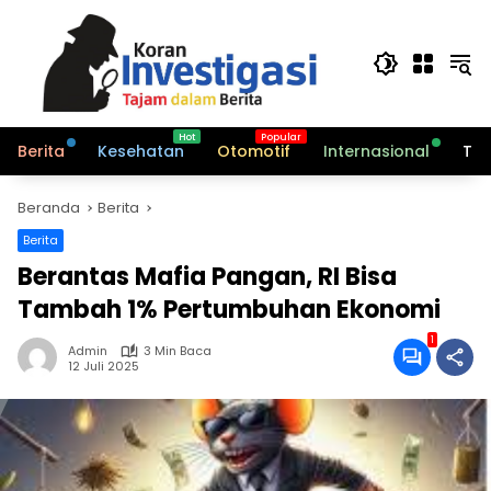
Langsung
ke
konten
Berita
Kesehatan
Otomotif
Internasional
Tek
Beranda
Berita
Berita
Berantas Mafia Pangan, RI Bisa
Tambah 1% Pertumbuhan Ekonomi
1
Admin
3 Min Baca
12 Juli 2025