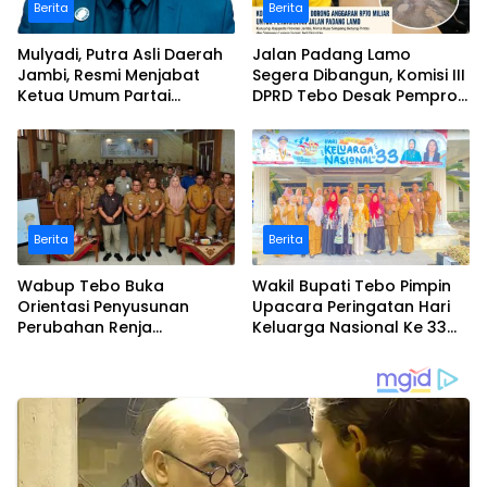
Berita
Berita
Mulyadi, Putra Asli Daerah
Jalan Padang Lamo
Jambi, Resmi Menjabat
Segera Dibangun, Komisi III
Ketua Umum Partai
DPRD Tebo Desak Pemprov
Perubahan Sekaligus Ketua
Jambi Pertahankan
Perwakilan ASEAN Partai
Anggaran Rp70 Miliar
Perubahan di Malaysia
Berita
Berita
Wabup Tebo Buka
Wakil Bupati Tebo Pimpin
Orientasi Penyusunan
Upacara Peringatan Hari
Perubahan Renja
Keluarga Nasional Ke 33
Perangkat Daerah Tahun
Tahun 2026
2026