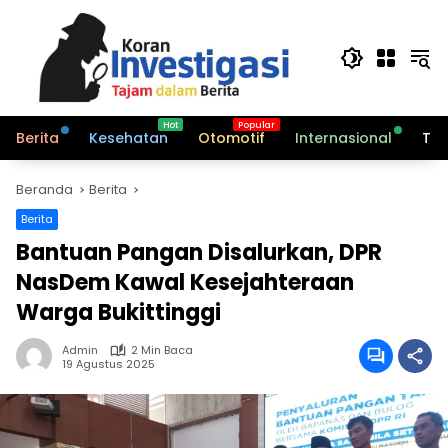
Langsung
ke
konten
Berita
Kesehatan
Otomotif
Internasional
Tek
Beranda
Berita
Berita
Bantuan Pangan Disalurkan, DPR
NasDem Kawal Kesejahteraan
Warga Bukittinggi
Admin
2 Min Baca
19 Agustus 2025