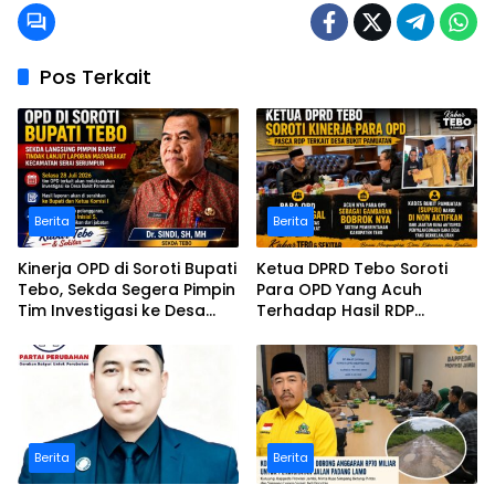
Pos Terkait
Berita
Berita
Kinerja OPD di Soroti Bupati
Ketua DPRD Tebo Soroti
Tebo, Sekda Segera Pimpin
Para OPD Yang Acuh
Tim Investigasi ke Desa
Terhadap Hasil RDP
Bukit Pamuatan, Serai
Polemik Desa Bukit
serumpun
Pamuatan
Berita
Berita