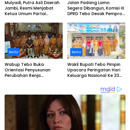
Mulyadi, Putra Asli Daerah
Jalan Padang Lamo
Jambi, Resmi Menjabat
Segera Dibangun, Komisi III
Ketua Umum Partai
DPRD Tebo Desak Pemprov
Perubahan Sekaligus Ketua
Jambi Pertahankan
Perwakilan ASEAN Partai
Anggaran Rp70 Miliar
Perubahan di Malaysia
Berita
Berita
Wabup Tebo Buka
Wakil Bupati Tebo Pimpin
Orientasi Penyusunan
Upacara Peringatan Hari
Perubahan Renja
Keluarga Nasional Ke 33
Perangkat Daerah Tahun
Tahun 2026
2026