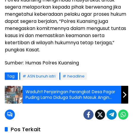
segera melaporkan kepada pihak berwenang jika
mengetahui keberadaan pelaku agar proses hukum
dapat segera berjalan, “Polres Kuansing juga
menegaskan komitmennya dalam mengusut tuntas
kasus ini dan memastikan keamanan serta
ketertiban di wilayah hukumnya tetap terjaga,”
pungkas Kasat.
Sumber: Humas Polres Kuansing
Tag:
ASN bunuh istri
headline
Waduh!! Penjaringan Perangkat Desa Pagar
Puding Lamo Diduga Sudah Masuk Angin
Topan
Pos Terkait