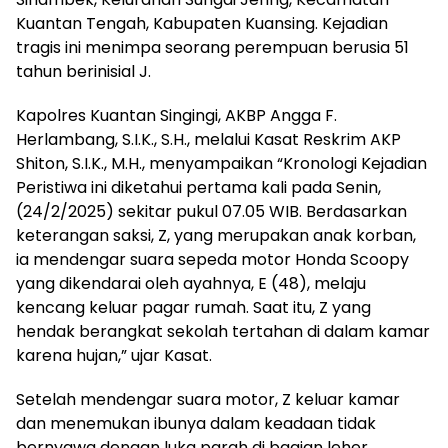
Kuantan Tengah, Kabupaten Kuansing. Kejadian
tragis ini menimpa seorang perempuan berusia 51
tahun berinisial J.
Kapolres Kuantan Singingi, AKBP Angga F.
Herlambang, S.I.K., S.H., melalui Kasat Reskrim AKP
Shiton, S.I.K., M.H., menyampaikan “Kronologi Kejadian
Peristiwa ini diketahui pertama kali pada Senin,
(24/2/2025) sekitar pukul 07.05 WIB. Berdasarkan
keterangan saksi, Z, yang merupakan anak korban,
ia mendengar suara sepeda motor Honda Scoopy
yang dikendarai oleh ayahnya, E (48), melaju
kencang keluar pagar rumah. Saat itu, Z yang
hendak berangkat sekolah tertahan di dalam kamar
karena hujan,” ujar Kasat.
Setelah mendengar suara motor, Z keluar kamar
dan menemukan ibunya dalam keadaan tidak
bernyawa dengan luka parah di bagian leher.