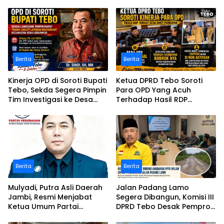
Berita
Berita
Kinerja OPD di Soroti Bupati
Ketua DPRD Tebo Soroti
Tebo, Sekda Segera Pimpin
Para OPD Yang Acuh
Tim Investigasi ke Desa
Terhadap Hasil RDP
Bukit Pamuatan, Serai
Polemik Desa Bukit
serumpun
Pamuatan
Berita
Berita
Mulyadi, Putra Asli Daerah
Jalan Padang Lamo
Jambi, Resmi Menjabat
Segera Dibangun, Komisi III
Ketua Umum Partai
DPRD Tebo Desak Pemprov
Perubahan Sekaligus Ketua
Jambi Pertahankan