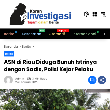
Langsung
ke
konten
Berita
Kesehatan
Otomotif
Internasional
Tek
Beranda
Berita
Berita
ASN di Riau Diduga Bunuh Istrinya
dengan Sadis, Polisi Kejar Pelaku
Admin
3 Min Baca
24 Februari 2025