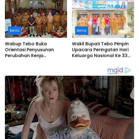
Perwakilan ASEAN Partai
Anggaran Rp70 Miliar
Perubahan di Malaysia
Berita
Berita
Wabup Tebo Buka
Wakil Bupati Tebo Pimpin
Orientasi Penyusunan
Upacara Peringatan Hari
Perubahan Renja
Keluarga Nasional Ke 33
Perangkat Daerah Tahun
Tahun 2026
2026