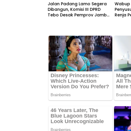
Jalan Padang Lamo Segera
Wabup 
Dibangun, Komisi III DPRD
Penyus
Tebo Desak Pemprov Jambi
Renja 
Pertahankan Anggaran Rp70
Tahun 
Miliar