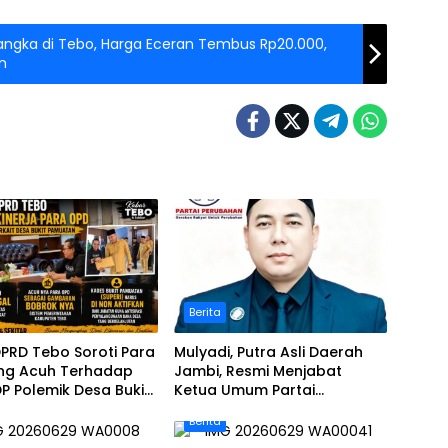
Langka di Tebo, Harga Eceran Tembus Rp20.000,
n
Berita
PRD Tebo Soroti Para
Mulyadi, Putra Asli Daerah
ng Acuh Terhadap
Jambi, Resmi Menjabat
DP Polemik Desa Bukit
Ketua Umum Partai
tan
Perubahan Sekaligus Ketua
Berita
Perwakilan ASEAN Partai
Perubahan di Malaysia